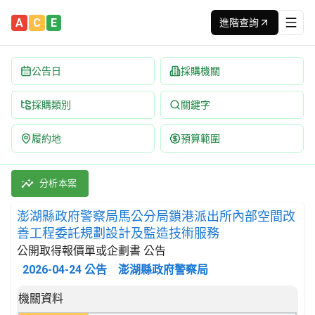
A
C
E
進階查詢
公告日
採購機關
採購類別
關鍵字
履約地
預算範圍
澎湖縣政府警察局馬公分局鎖港派出所內部空間改善工程委託規劃設計
採購類別：勞務類 建築服務 | 招標方式：公開取得報價單或企劃書 
分析本案
澎湖縣政府警察局馬公分局鎖港派出所內部空間改
善工程委託規劃設計及監造技術服務
公開取得報價單或企劃書 公告
2026-04-24
公告
澎湖縣政府警察局
招標公告詳細內容
機關資料