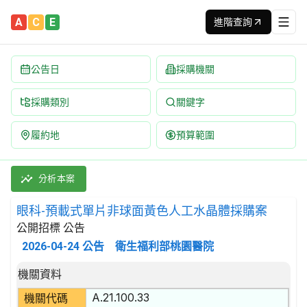
A
C
E
進階查詢
公告日
採購機關
採購類別
關鍵字
履約地
預算範圍
眼科-預載式單片非球面黃色人工水晶體採購案 招標公告 | 案號：T
採購類別：財物類 醫療,外科及矯形設備 | 招標方式：公開招標 |
分析本案
眼科-預載式單片非球面黃色人工水晶體採購案
公開招標 公告
2026-04-24
公告
衛生福利部桃園醫院
招標公告詳細內容
機關資料
A.21.100.33
機關代碼