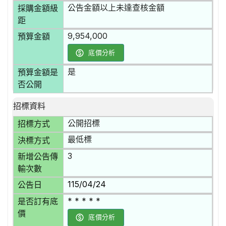
公告金額以上未達查核金額
採購金額級
距
9,954,000
預算金額
底價分析
是
預算金額是
否公開
招標資料
公開招標
招標方式
最低標
決標方式
3
新增公告傳
輸次數
115/04/24
公告日
* * * * *
是否訂有底
價
底價分析