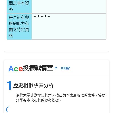
關之基本資
格
* * * * *
是否訂有與
履約能力有
關之特定資
格
e
A
c
投標戰情室
回頂部
1
歷史相似標案分析
為您大量比對歷史標案，找出與本案最相似的案件，協助
您掌握本次投標的參考依據。