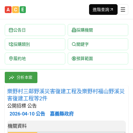
A
C
E
進階查詢
公告日
採購機關
採購類別
關鍵字
履約地
預算範圍
樂野村三鄰野溪災害復建工程及樂野村福山野溪災害復建工程等2件 招
採購類別：工程類 其他土木工程 | 招標方式：公開招標 | 決標方式
分析本案
樂野村三鄰野溪災害復建工程及樂野村福山野溪災
害復建工程等2件
公開招標 公告
2026-04-10
公告
嘉義縣政府
招標公告詳細內容
機關資料