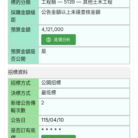
工程類 — 5139 — 其他土木工程
標的分類
公告金額以上未達查核金額
採購金額級
距
4,121,000
預算金額
底價分析
是
預算金額是
否公開
招標資料
公開招標
招標方式
最低標
決標方式
2
新增公告傳
輸次數
115/04/10
公告日
* * * * *
是否訂有底
價