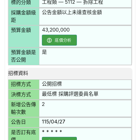
工程類 — 5112 — 拆除工程
標的分類
公告金額以上未達查核金額
採購金額級
距
43,200,000
預算金額
底價分析
是
預算金額是
否公開
招標資料
公開招標
招標方式
最低標 採購評選委員名單
決標方式
2
新增公告傳
輸次數
115/04/27
公告日
* * * * *
是否訂有底
價