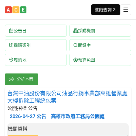
A
C
E
進階查詢
公告日
採購機關
採購類別
關鍵字
履約地
預算範圍
台灣中油股份有限公司油品行銷事業部高雄營業處大樓拆除工程統包案
採購類別：工程類 拆除工程 | 招標方式：公開招標 | 決標方式：
分析本案
台灣中油股份有限公司油品行銷事業部高雄營業處
大樓拆除工程統包案
公開招標 公告
2026-04-27
公告
高雄市政府工務局公園處
招標公告詳細內容
機關資料