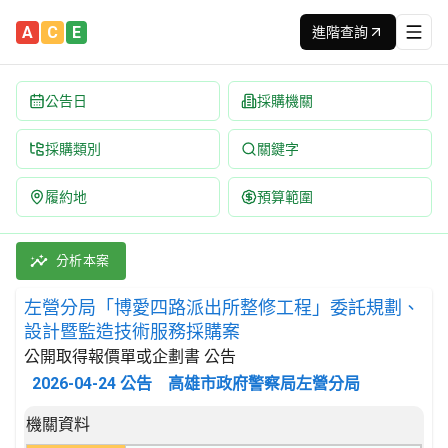
A
C
E
進階查詢
公告日
採購機關
採購類別
關鍵字
履約地
預算範圍
左營分局「博愛四路派出所整修工程」委託規劃、設計暨監造技術服務
採購類別：勞務類 工程服務 | 招標方式：公開取得報價單或企劃書 
分析本案
左營分局「博愛四路派出所整修工程」委託規劃、
設計暨監造技術服務採購案
公開取得報價單或企劃書 公告
2026-04-24
公告
高雄市政府警察局左營分局
招標公告詳細內容
機關資料