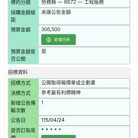
勞務類 — 8672 — 工程服務
標的分類
未達公告金額
採購金額級
距
306,500
預算金額
底價分析
是
預算金額是
否公開
招標資料
公開取得報價單或企劃書
招標方式
參考最有利標精神
決標方式
1
新增公告傳
輸次數
115/04/24
公告日
* * * * *
是否訂有底
價