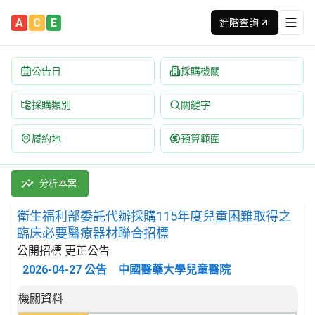
A
C
E
進階查詢
公告日
採購機關
採購類別
關鍵字
履約地
預算範圍
衛生福利部委託代辦採購115年度兒童困難取得之臨床必要醫療器材聯
採購類別：財物類 醫藥產品 | 招標方式：公開招標 | 決標方式：最
分析本案
衛生福利部委託代辦採購115年度兒童困難取得之
臨床必要醫療器材聯合招標
公開招標 更正公告
2026-04-27
公告
中國醫藥大學兒童醫院
招標公告詳細內容
機關資料