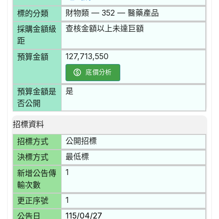
財物類 — 352 — 醫藥產品
標的分類
查核金額以上未達巨額
採購金額級
距
127,713,550
預算金額
底價分析
是
預算金額是
否公開
招標資料
公開招標
招標方式
最低標
決標方式
1
新增公告傳
輸次數
1
更正序號
115/04/27
公告日