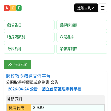
A
C
E
進階查詢
公告日
採購機關
採購類別
關鍵字
履約地
預算範圍
跨校教學精進交流平台 招標公告 | 案號：11520 | 公開取得
採購類別：勞務類 軟體執行服務 | 招標方式：公開取得報價單或企劃
分析本案
跨校教學精進交流平台
公開取得報價單或企劃書 公告
2026-04-24
公告
國立台南護理專科學校
招標公告詳細內容
機關資料
3.9.83
機關代碼