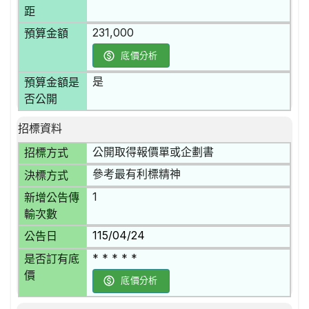
距
231,000
預算金額
底價分析
是
預算金額是
否公開
招標資料
公開取得報價單或企劃書
招標方式
參考最有利標精神
決標方式
1
新增公告傳
輸次數
115/04/24
公告日
* * * * *
是否訂有底
價
底價分析