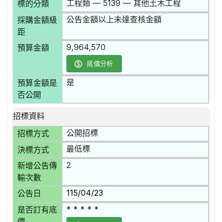
工程類 — 5139 — 其他土木工程
標的分類
公告金額以上未達查核金額
採購金額級
距
9,964,570
預算金額
底價分析
是
預算金額是
否公開
招標資料
公開招標
招標方式
最低標
決標方式
2
新增公告傳
輸次數
115/04/23
公告日
* * * * *
是否訂有底
價