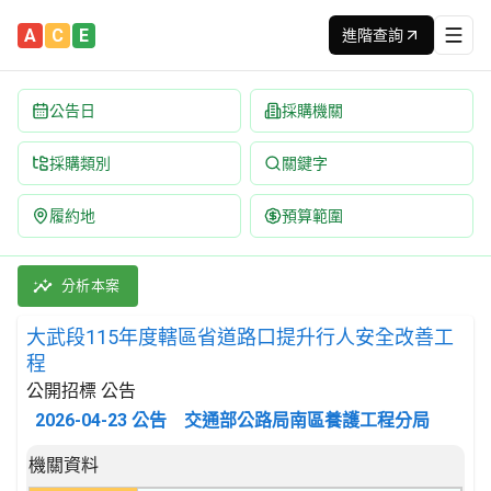
A
C
E
進階查詢
公告日
採購機關
採購類別
關鍵字
履約地
預算範圍
大武段115年度轄區省道路口提升行人安全改善工程 招標公告 | 案號
採購類別：工程類 其他土木工程 | 招標方式：公開招標 | 決標方式
分析本案
大武段115年度轄區省道路口提升行人安全改善工
程
公開招標 公告
2026-04-23
公告
交通部公路局南區養護工程分局
招標公告詳細內容
機關資料