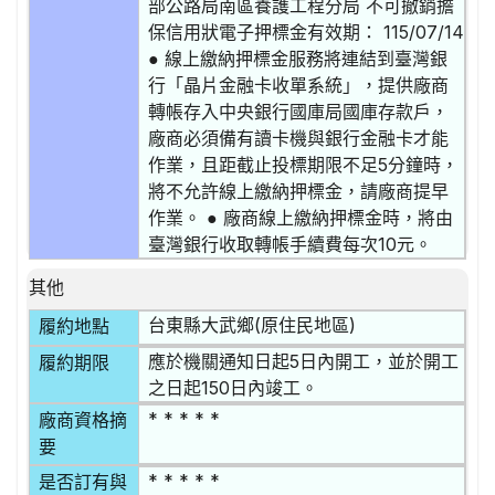
部公路局南區養護工程分局 不可撤銷擔
保信用狀電子押標金有效期： 115/07/14
● 線上繳納押標金服務將連結到臺灣銀
行「晶片金融卡收單系統」，提供廠商
轉帳存入中央銀行國庫局國庫存款戶，
廠商必須備有讀卡機與銀行金融卡才能
作業，且距截止投標期限不足5分鐘時，
將不允許線上繳納押標金，請廠商提早
作業。 ● 廠商線上繳納押標金時，將由
臺灣銀行收取轉帳手續費每次10元。
其他
台東縣大武鄉(原住民地區)
履約地點
應於機關通知日起5日內開工，並於開工
履約期限
之日起150日內竣工。
* * * * *
廠商資格摘
要
* * * * *
是否訂有與