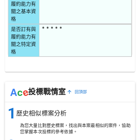
履約能力有
關之基本資
格
* * * * *
是否訂有與
履約能力有
關之特定資
格
e
A
c
投標戰情室
回頂部
1
歷史相似標案分析
為您大量比對歷史標案，找出與本案最相似的案件，協助
您掌握本次投標的參考依據。