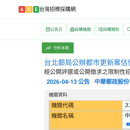
台灣招標採購網
A
C
E
公告日
採購機關
採購類別
台北郵局公辦都市更新案估價委託專業服務 招標
採購類別：勞務類 不動產服務 | 招標方式：經
分析本案
台北郵局公辦都市更新案估
經公開評選或公開徵求之限制性招
2026-04-13
公告
中華郵政股份
招標公告詳細內容
機關資料
3.
機關代碼
機關名稱