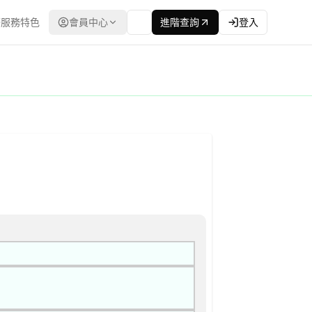
服務特色
會員中心
進階查詢
登入
 公告
選委員名單 | 資料來源：台灣政府電子採購網（公共工程委員會） | 