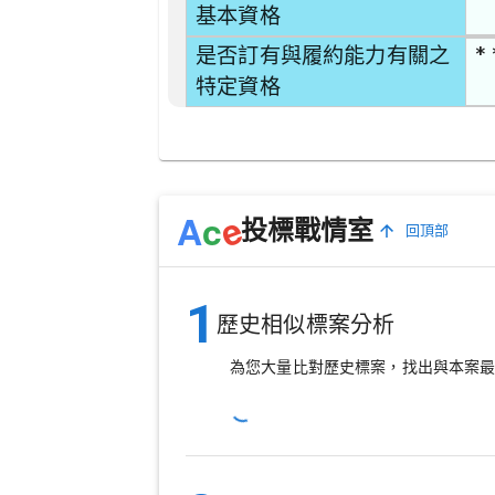
基本資格
* 
是否訂有與履約能力有關之
特定資格
e
A
c
投標戰情室
回頂部
1
歷史相似標案分析
為您大量比對歷史標案，找出與本案