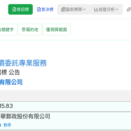
查招標
查決標
最新標案
追蹤分析
關鍵字
履約地
預算範圍
公告 | 案號：114-8 | 經公開評選或公開徵求之限制性招標
公開評選或公開徵求之限制性招標 | 決標方式：準用最有利標 採購評
價委託專業服務
標 公告
有限公司
15.83
中華郵政股份有限公司
教學