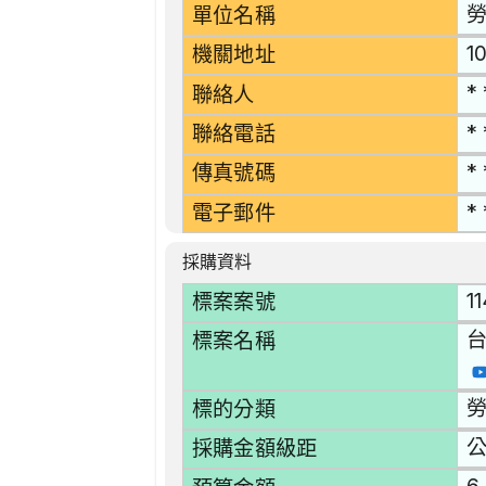
單位名稱
1
機關地址
* 
聯絡人
* 
聯絡電話
* 
傳真號碼
* 
電子郵件
採購資料
1
標案案號
標案名稱
勞
標的分類
採購金額級距