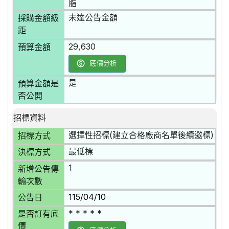
脂
未達公告金額
採購金額級
距
29,630
預算金額
底價分析
是
預算金額是
否公開
招標資料
選擇性招標(建立合格廠商名單後續邀標)
招標方式
最低標
決標方式
1
新增公告傳
輸次數
115/04/10
公告日
* * * * *
是否訂有底
價