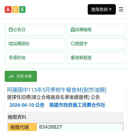
A
C
E
進階查詢
公告日
採購機關
採購類別
關鍵字
履約地
預算範圍
阿蓮國中115年5月學校午餐食材(耐炸油類) 招標公告 | 案號：F1
採購類別：財物類 肉類,魚,果實,蔬菜,及油脂 | 招標方式：選擇
分析本案
阿蓮國中115年5月學校午餐食材(耐炸油類)
選擇性招標(建立合格廠商名單後續邀標) 公告
2026-04-10
公告
高雄市政府員工消費合作社
招標公告詳細內容
機關資料
83426827
機關代碼