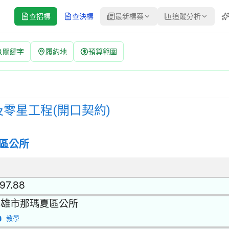
查招標
查決標
最新標案
追蹤分析
關鍵字
履約地
預算範圍
 招標公告 | 案號：115AA010 | 公開招標 公告
開招標 | 決標方式：最低標 | 資料來源：台灣政府電子採購網（公共工
及零星工程(開口契約)
區公所
.97.88
高雄市那瑪夏區公所
教學