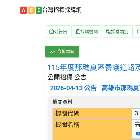
台灣招標採購網
A
C
E
公告日
採購機關
採購類別
115年度那瑪夏區養護道路及零星工程(開口契約)
採購類別：工程類 其他土木工程 | 招標方式：公
分析本案
115年度那瑪夏區養護道路
公開招標 公告
2026-04-13
公告
高雄市那瑪夏
招標公告詳細內容
機關資料
3
機關代碼
機關名稱