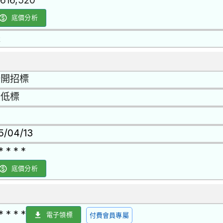
,616,520
底價分析
是
公開招標
最低標
15/04/13
* * * *
底價分析
* * * *
電子領標
付費會員專屬