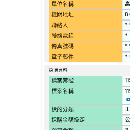
單位名稱
8
機關地址
* 
聯絡人
* 
聯絡電話
* 
傳真號碼
* 
電子郵件
採購資料
1
標案案號
1
標案名稱
工
標的分類
採購金額級距