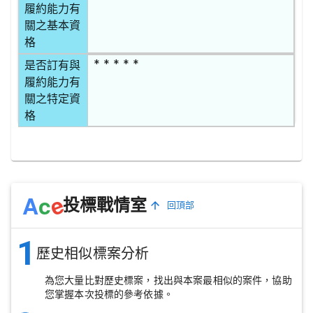
履約能力有
關之基本資
格
* * * * *
是否訂有與
履約能力有
關之特定資
格
e
A
c
投標戰情室
回頂部
1
歷史相似標案分析
為您大量比對歷史標案，找出與本案最相似的案件，協助
您掌握本次投標的參考依據。