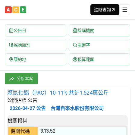
A
C
E
進階查詢
公告日
採購機關
採購類別
關鍵字
履約地
預算範圍
聚氯化鋁（PAC）10-11% 共計1,524萬公斤 招標公告 | 案號：1
採購類別：財物類 基本化學產品 | 招標方式：公開招標 | 決標方式
分析本案
聚氯化鋁（PAC）10-11% 共計1,524萬公斤
公開招標 公告
2026-04-27
公告
台灣自來水股份有限公司
招標公告詳細內容
機關資料
3.13.52
機關代碼