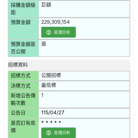
巨額
採購金額級
距
229,309,154
預算金額
底價分析
是
預算金額是
否公開
招標資料
公開招標
招標方式
最低標
決標方式
1
新增公告傳
輸次數
115/04/27
公告日
* * * * *
是否訂有底
價
底價分析