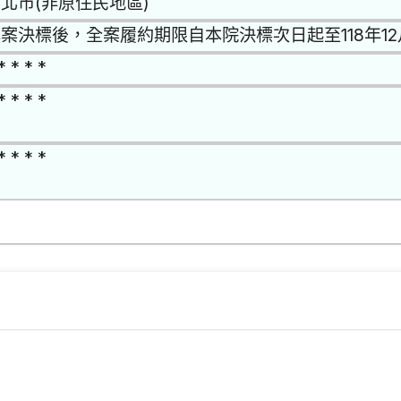
北市(非原住民地區)
案決標後，全案履約期限自本院決標次日起至118年12
* * * *
* * * *
* * * *