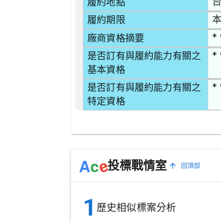
台
履約地點
本
履約期限
* 
廠商資格摘要
* 
是否訂有與履約能力有關之
基本資格
* 
是否訂有與履約能力有關之
特定資格
e
A
c
投標戰情室
回頂部
1
歷史相似標案分析