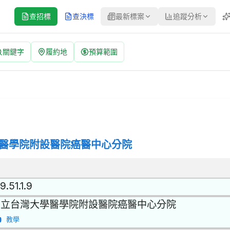
查招標
查決標
最新標案
追蹤分析
關鍵字
履約地
預算範圍
：PA2600012 | 公開取得報價單或企劃書 公告
標方式：公開取得報價單或企劃書 | 決標方式：最低標 | 資料來源：台
醫學院附設醫院癌醫中心分院
9.51.1.9
國立台灣大學醫學院附設醫院癌醫中心分院
教學