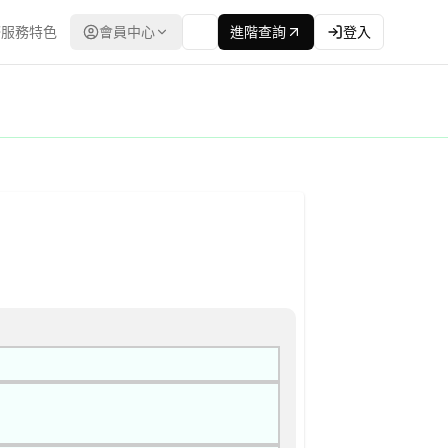
服務特色
會員中心
進階查詢
登入
灣政府電子採購網（公共工程委員會） | 更新時間：2026-04-2