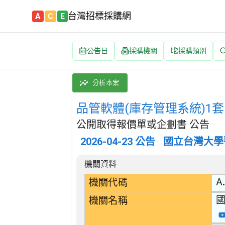
台灣招標採購網
A
C
E
公告日
採購機關
採購類別
品管軟體(庫存管理系統)1套 招標公告 | 案號
採購類別：財物類 醫療,外科及矯形設備 | 招
分析本案
品管軟體(庫存管理系統)1套
公開取得報價單或企劃書 公告
2026-04-23
公告
國立台灣大學
招標公告詳細內容
機關資料
A.
機關代碼
機關名稱