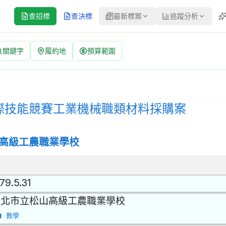
查招標
查決標
最新標案
追蹤分析
關鍵字
履約地
預算範圍
械職類材料採購案 招標公告 | 案號：115A012Q | 公開取得
標方式：公開取得報價單或企劃書 | 決標方式：最低標 | 資料來源：
國際技能競賽工業機械職類材料採購案
高級工農職業學校
79.5.31
台北市立松山高級工農職業學校
教學