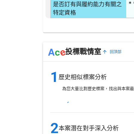
* 
是否訂有與履約能力有關之
特定資格
e
A
c
投標戰情室
回頂部
1
歷史相似標案分析
為您大量比對歷史標案，找出與本案
2
本案潛在對手深入分析