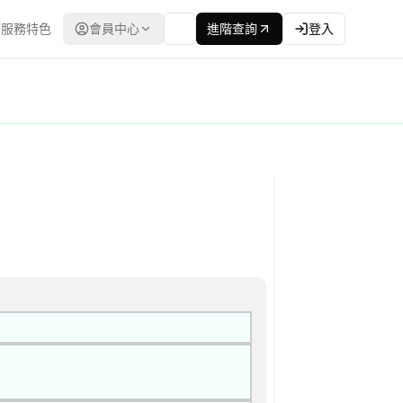
服務特色
會員中心
進階查詢
登入
報價單或企劃書 公告
台灣政府電子採購網（公共工程委員會） | 更新時間：2026-04-