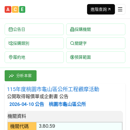
A
C
E
進階查詢
公告日
採購機關
採購類別
關鍵字
履約地
預算範圍
115年度桃園市龜山區公所工程觀摩活動 招標公告 | 案號：115
採購類別：勞務類 支援及輔助運輸服務 | 招標方式：公開取得報價
分析本案
115年度桃園市龜山區公所工程觀摩活動
公開取得報價單或企劃書 公告
2026-04-10
公告
桃園市龜山區公所
招標公告詳細內容
機關資料
3.80.59
機關代碼