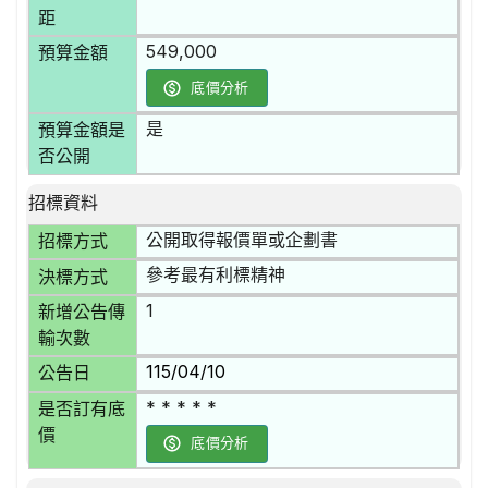
距
549,000
預算金額
底價分析
是
預算金額是
否公開
招標資料
公開取得報價單或企劃書
招標方式
參考最有利標精神
決標方式
1
新增公告傳
輸次數
115/04/10
公告日
* * * * *
是否訂有底
價
底價分析