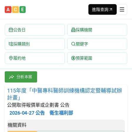
A
C
E
進階查詢
公告日
採購機關
採購類別
關鍵字
履約地
預算範圍
115年度「中醫專科醫師訓練機構認定暨輔導試辦計畫」 招標公告 
採購類別：勞務類 政府行政服務 | 招標方式：公開取得報價單或企劃
分析本案
115年度「中醫專科醫師訓練機構認定暨輔導試辦
計畫」
公開取得報價單或企劃書 公告
2026-04-27
公告
衛生福利部
招標公告詳細內容
機關資料