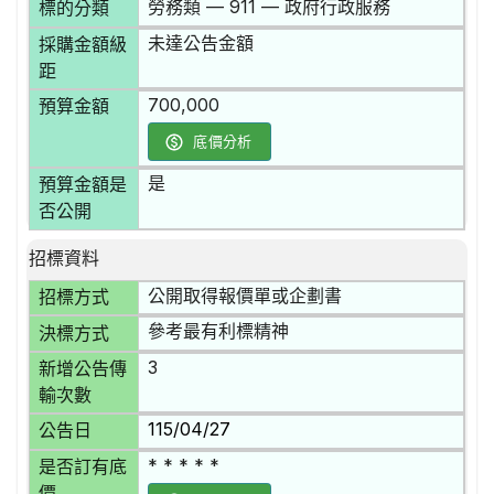
勞務類 — 911 — 政府行政服務
標的分類
未達公告金額
採購金額級
距
700,000
預算金額
底價分析
是
預算金額是
否公開
招標資料
公開取得報價單或企劃書
招標方式
參考最有利標精神
決標方式
3
新增公告傳
輸次數
115/04/27
公告日
* * * * *
是否訂有底
價