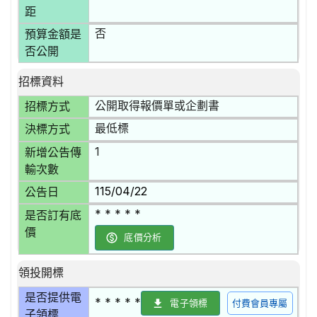
距
否
預算金額是
否公開
招標資料
公開取得報價單或企劃書
招標方式
最低標
決標方式
1
新增公告傳
輸次數
115/04/22
公告日
* * * * *
是否訂有底
價
底價分析
領投開標
是否提供電
* * * * *
電子領標
付費會員專屬
子領標