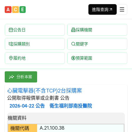
A
C
E
進階查詢
公告日
採購機關
採購類別
關鍵字
履約地
預算範圍
心臟電擊器(不含TCP)2台採購案 招標公告 | 案號：115CAP
採購類別：財物類 醫療,外科及矯形設備 | 招標方式：公開取得報價
分析本案
心臟電擊器(不含TCP)2台採購案
公開取得報價單或企劃書 公告
2026-04-22
公告
衛生福利部南投醫院
招標公告詳細內容
機關資料
A.21.100.38
機關代碼