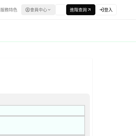
服務特色
會員中心
進階查詢
登入
評選或公開徵求之限制性招標 公告
 採購評選委員名單 | 資料來源：台灣政府電子採購網（公共工程委員