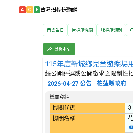
台灣招標採購網
A
C
E
公告日
採購機關
採購類別
115年度新城鄉兒童遊樂場用地(兒一)委託專業
採購類別：勞務類 娛樂,文化,體育服務 | 招
分析本案
115年度新城鄉兒童遊樂場
經公開評選或公開徵求之限制性招
2026-04-27
公告
花蓮縣政府
招標公告詳細內容
機關資料
3
機關代碼
機關名稱