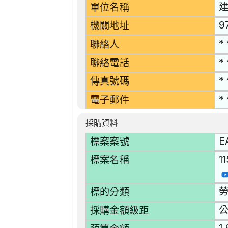
單位名稱
9
機關地址
* 
聯絡人
* 
聯絡電話
* 
傳真號碼
* 
電子郵件
採購資料
E
標案案號
1
標案名稱
勞
標的分類
採購金額級距