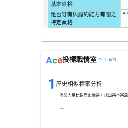
基本資格
* 
是否訂有與履約能力有關之
特定資格
e
A
c
投標戰情室
回頂部
1
歷史相似標案分析
為您大量比對歷史標案，找出與本案