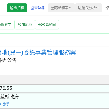
查招標
查決標
最新標案
追蹤分析
關鍵字
履約地
預算範圍
管理服務案 招標公告 | 案號：EA1150009696 | 經公開
標方式：經公開評選或公開徵求之限制性招標 | 決標方式：準用最有利標
用地(兒一)委託專業管理服務案
標 公告
.76.55
花蓮縣政府
教學