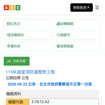
A
C
E
進階查詢
公告日
採購機關
採購類別
關鍵字
履約地
預算範圍
115年度屋頂防漏整修工程 招標公告 | 案號：11505 | 公開招
採購類別：工程類 屋頂及防水工程 | 招標方式：公開招標 | 決標
分析本案
115年度屋頂防漏整修工程
公開招標 公告
2026-04-23
公告
台北市政府警察局中正第一分局
招標公告詳細內容
機關資料
3.79.13.42
機關代碼