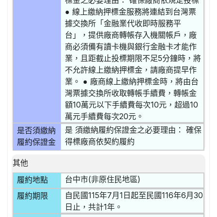
標金之必要理由： 確保廠商依規定投標
● 線上繳納押標金服務將連結到台灣票
據交換所「金融業代收即時服務平
台」，提供廠商轉帳存入機關帳戶，廠
商必須備有讀卡機與銀行金融卡才能作
業，且距截止投標期限不足5分鐘時，將
不允許線上繳納押標金，請廠商提早作
業。 ● 廠商線上繳納押標金時，將由台
灣票據交換所收取轉帳手續費，轉帳金
額10萬元以下手續費每次10元，超過10
萬元手續費每次20元。
是 須繳納履約保證金之必要理由： 確保
是否須繳納
得標廠商依契約履約
履約保證金
其他
台中市(非原住民地區)
履約地點
自民國115年7月1日起至民國116年6月30
履約期限
日止，共計1年。