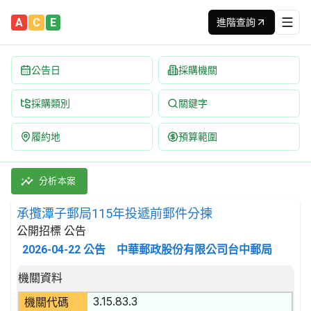
A
C
E
進階查詢
公告日
採購機關
採購類別
關鍵字
履約地
預算範圍
承攬潭子郵局115年投遞前郵件分揀 招標公告 | 案號：11537a0
採購類別：勞務類 郵政及專差服務 | 招標方式：公開招標 | 決標
分析本案
承攬潭子郵局115年投遞前郵件分揀
公開招標 公告
2026-04-22
公告
中華郵政股份有限公司台中郵局
招標公告詳細內容
機關資料
3.15.83.3
機關代碼