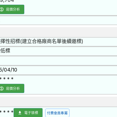
29,704
底價分析
是
擇性招標(建立合格廠商名單後續邀標)
最低標
15/04/10
* * * *
底價分析
* * * *
電子領標
付費會員專屬