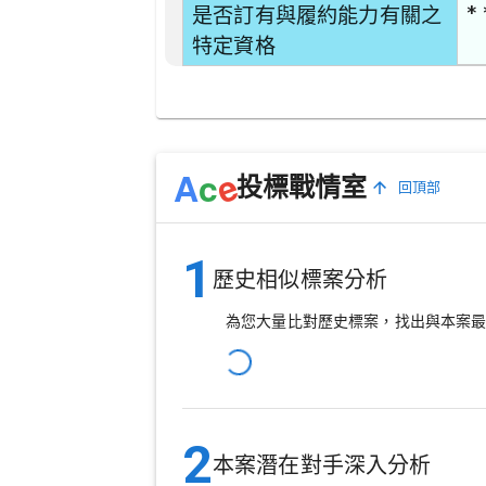
* 
是否訂有與履約能力有關之
特定資格
e
A
c
投標戰情室
回頂部
1
歷史相似標案分析
為您大量比對歷史標案，找出與本案
2
本案潛在對手深入分析