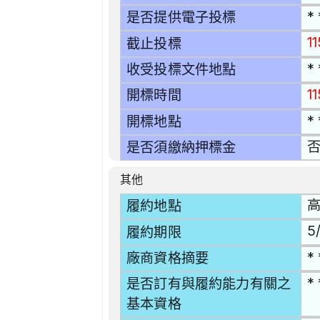
* 
是否提供電子投標
1
截止投標
* 
收受投標文件地點
1
開標時間
* 
開標地點
是否須繳納押標金
其他
高
履約地點
5/
履約期限
* 
廠商資格摘要
* 
是否訂有與履約能力有關之
基本資格