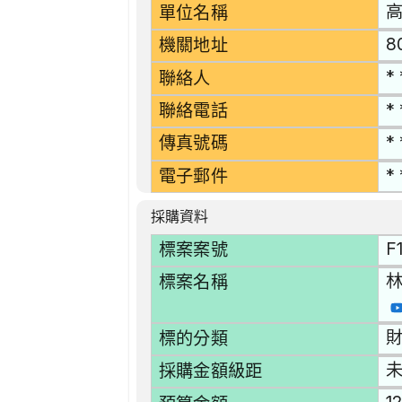
單位名稱
8
機關地址
* 
聯絡人
* 
聯絡電話
* 
傳真號碼
* 
電子郵件
採購資料
F
標案案號
林
標案名稱
財
標的分類
採購金額級距