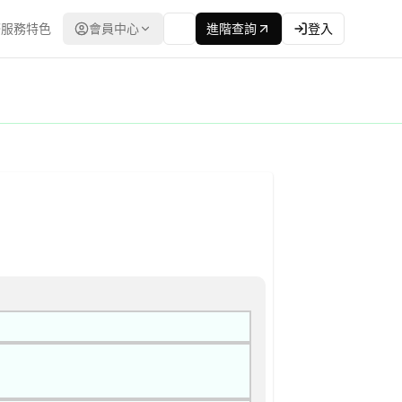
服務特色
會員中心
進階查詢
登入
立合格廠商名單後續邀標) 公告
最低標 | 資料來源：台灣政府電子採購網（公共工程委員會） | 更新時