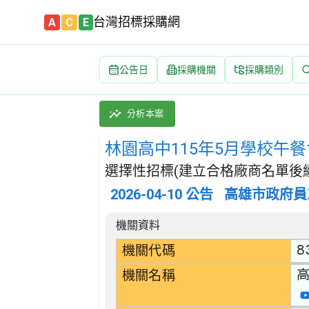
台灣招標採購網
A
C
E
公告日
採購機關
採購類別
林園高中115年5月學校午餐食材(雞肉加工類) 
採購類別：財物類 肉類,魚,果實,蔬菜,及油脂
分析本案
林園高中115年5月學校午餐
選擇性招標(建立合格廠商名單後續
2026-04-10
公告
高雄市政府員
招標公告詳細內容
機關資料
8
機關代碼
機關名稱