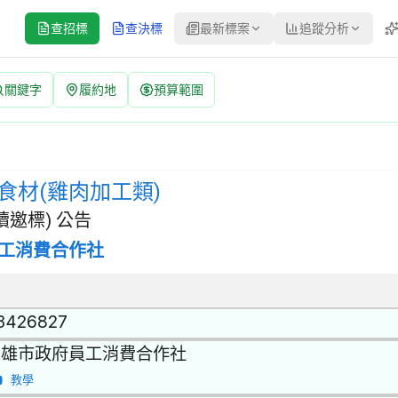
查招標
查決標
最新標案
追蹤分析
關鍵字
履約地
預算範圍
招標公告 | 案號：F1140501215399-11 | 選擇性招標(建
 | 招標方式：選擇性招標(建立合格廠商名單後續邀標) | 決標方式：
食材(雞肉加工類)
邀標) 公告
工消費合作社
3426827
高雄市政府員工消費合作社
教學