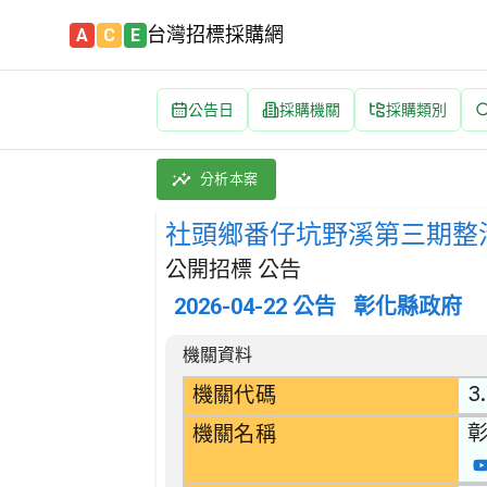
台灣招標採購網
A
C
E
公告日
採購機關
採購類別
社頭鄉番仔坑野溪第三期整治工程 招標公告 | 案號
採購類別：工程類 水道、海港、水壩及其他水利工
分析本案
社頭鄉番仔坑野溪第三期整
公開招標 公告
2026-04-22
公告
彰化縣政府
招標公告詳細內容
機關資料
3
機關代碼
機關名稱