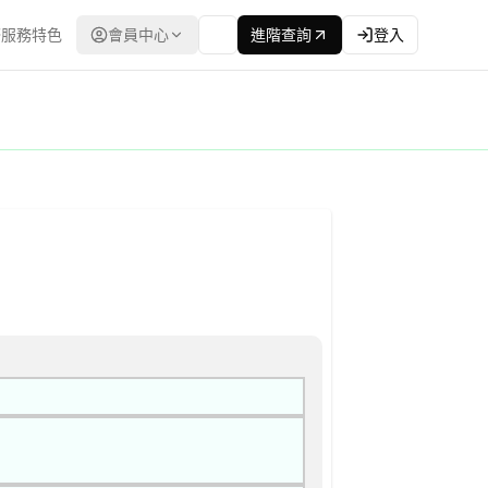
服務特色
會員中心
進階查詢
登入
政府電子採購網（公共工程委員會） | 更新時間：2026-04-22T