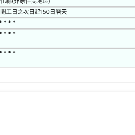
化縣(非原住民地區)
開工日之次日起150日曆天
* * * *
* * * *
* * * *