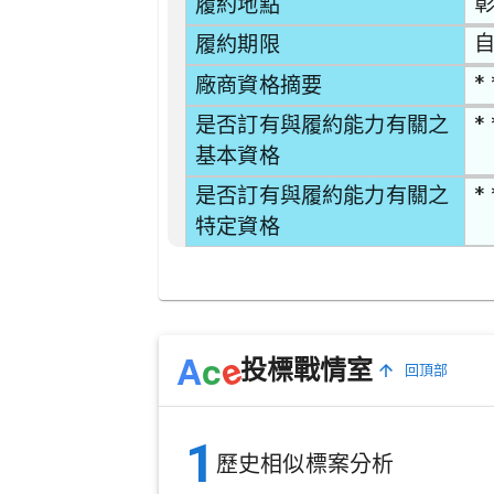
彰
履約地點
自
履約期限
* 
廠商資格摘要
* 
是否訂有與履約能力有關之
基本資格
* 
是否訂有與履約能力有關之
特定資格
e
A
c
投標戰情室
回頂部
1
歷史相似標案分析