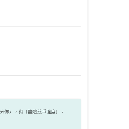
分佈〉，與〔整體競爭強度〕。