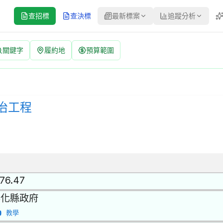
查招標
查決標
最新標案
追蹤分析
關鍵字
履約地
預算範圍
：115-175-063-131 | 公開招標 公告
程 | 招標方式：公開招標 | 決標方式：最低標 | 資料來源：台灣
治工程
.76.47
彰化縣政府
教學