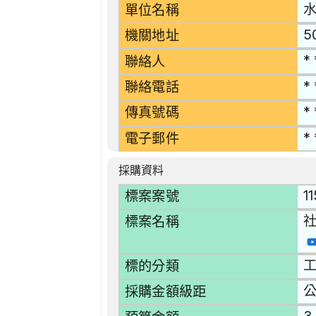
單位名稱
5
機關地址
* 
聯絡人
* 
聯絡電話
* 
傳真號碼
* 
電子郵件
採購資料
1
標案案號
標案名稱
工
標的分類
採購金額級距