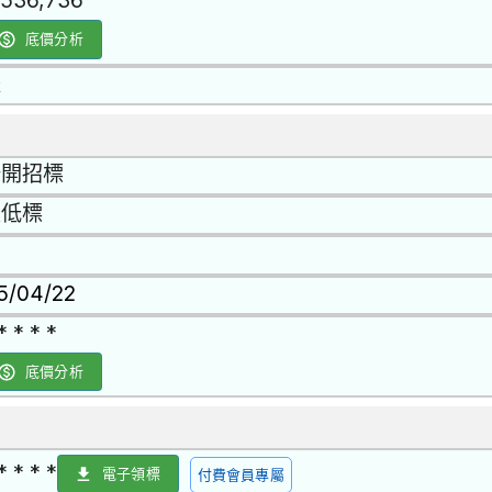
,536,736
底價分析
是
公開招標
最低標
15/04/22
* * * *
底價分析
* * * *
電子領標
付費會員專屬