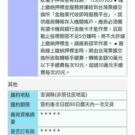
狀電子押標金有效期： 115/07/03 ● 線
上繳納押標金服務將連結到台灣票據交
換所「金融業代收即時服務平台」，提
供廠商轉帳存入機關帳戶，廠商必須備
有讀卡機與銀行金融卡才能作業，且距
截止投標期限不足5分鐘時，將不允許線
上繳納押標金，請廠商提早作業。 ● 廠
商線上繳納押標金時，將由台灣票據交
換所收取轉帳手續費，轉帳金額10萬元
以下手續費每次10元，超過10萬元手續
費每次20元。
其他
澎湖縣(非原住民地區)
履約地點
簽約後次日起60日曆天內一次交貨
履約期限
* * * * *
廠商資格摘
要
* * * * *
是否訂有與