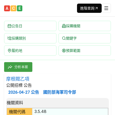
A
C
E
進階查詢
公告日
採購機關
採購類別
關鍵字
履約地
預算範圍
摩根閥乙項 招標公告 | 案號：PE15085P105 | 公開招標 公告
採購類別：財物類 電動機,發電機,變壓器及其附件 | 招標方式：公
分析本案
摩根閥乙項
公開招標 公告
2026-04-27
公告
國防部海軍司令部
招標公告詳細內容
機關資料
3.5.48
機關代碼