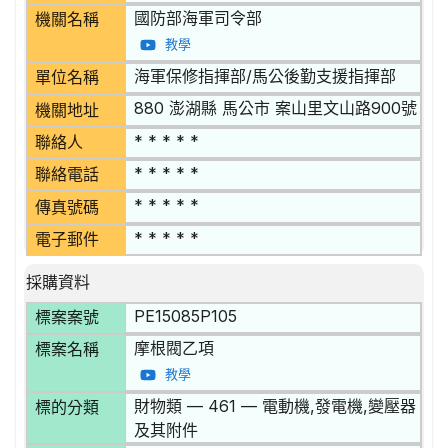
國防部海軍司令部
機關名稱
教學
海軍保修指揮部/馬公後勤支援指揮部
單位名稱
880 澎湖縣 馬公市 案山里文山路900號
機關地址
* * * * *
聯絡人
* * * * *
聯絡電話
* * * * *
傳真號碼
* * * * *
電子郵件
採購資料
PE15085P105
標案案號
摩根閥乙項
標案名稱
教學
財物類 — 461 — 電動機,發電機,變壓器
標的分類
及其附件