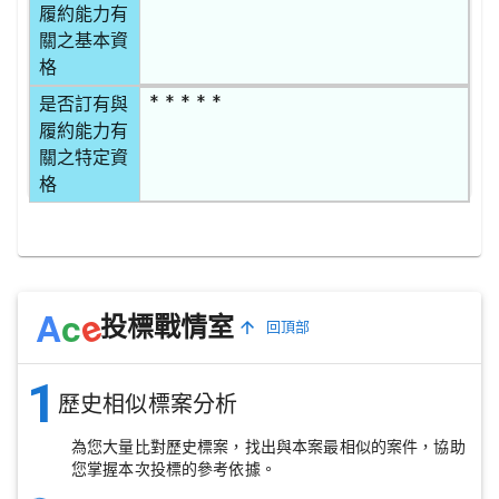
履約能力有
關之基本資
格
* * * * *
是否訂有與
履約能力有
關之特定資
格
e
A
c
投標戰情室
回頂部
1
歷史相似標案分析
為您大量比對歷史標案，找出與本案最相似的案件，協助
您掌握本次投標的參考依據。