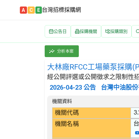
台灣招標採購網
A
C
E
公告日
採購機關
採購類別
大林廠RFCC工場藥泵採購(Pulsafeeder
採購類別：財物類 幫浦,壓縮機,液壓與氣動引擎
分析本案
大林廠RFCC工場藥泵採購(Puls
經公開評選或公開徵求之限制性招
2026-04-23
公告
台灣中油股份
招標公告詳細內容
機關資料
3.
機關代碼
機關名稱