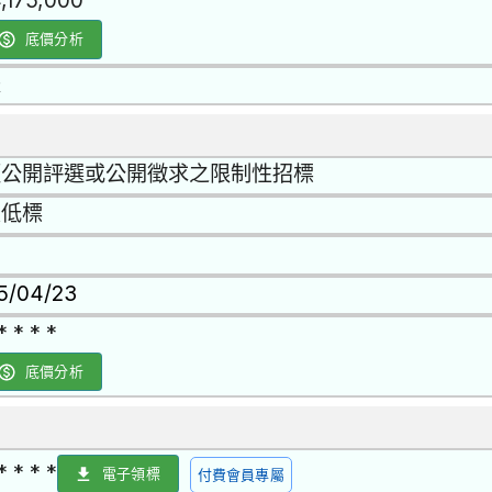
4,175,000
底價分析
是
經公開評選或公開徵求之限制性招標
最低標
15/04/23
* * * *
底價分析
* * * *
電子領標
付費會員專屬