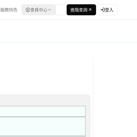
服務特色
會員中心
進階查詢
登入
招標 公告
決標方式：最低標 | 資料來源：台灣政府電子採購網（公共工程委員會）