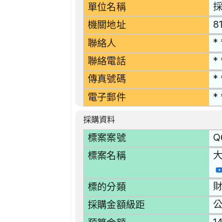
單位名稱
8
機關地址
* 
聯絡人
* 
聯絡電話
* 
傳真號碼
* 
電子郵件
採購資料
Q
標案案號
大
標案名稱
財
標的分類
採購金額級距