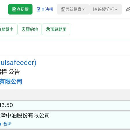
查招標
查決標
最新標案
追蹤分析
關鍵字
履約地
預算範圍
) 招標公告 | 案號：Q6I15A015 | 經公開評選或公開徵求之限制性
,閥門及其零件 | 招標方式：經公開評選或公開徵求之限制性招標 | 
afeeder)
標 公告
有限公司
13.50
台灣中油股份有限公司
教學