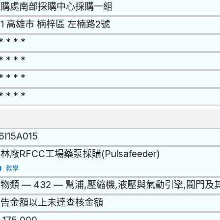
採購處南部採購中心採購一組
11 高雄市 楠梓區 左楠路2號
* * * *
* * * *
* * * *
* * * *
6I15A015
林廠RFCC工場藥泵採購(Pulsafeeder)
教學
物類 — 432 — 幫浦,壓縮機,液壓與氣動引擎,閥門及
公告金額以上未達查核金額