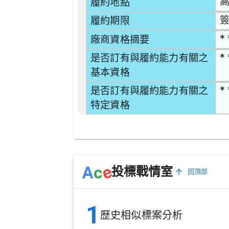
高
履約地點
簽
履約期限
* 
廠商資格摘要
* 
是否訂有與履約能力有關之
基本資格
* 
是否訂有與履約能力有關之
特定資格
e
A
c
投標戰情室
回頂部
1
歷史相似標案分析