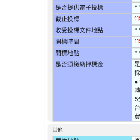
* 
是否提供電子投標
1
截止投標
* 
收受投標文件地點
1
開標時間
* 
開標地點
是
是否須繳納押標金
採
●
5
台
費
其他