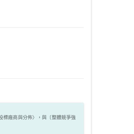
投標廠商與分佈〉，與〔整體競爭強