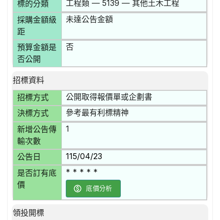
工程類 — 5139 — 其他土木工程
標的分類
未達公告金額
採購金額級
距
否
預算金額是
否公開
招標資料
公開取得報價單或企劃書
招標方式
參考最有利標精神
決標方式
1
新增公告傳
輸次數
115/04/23
公告日
* * * * *
是否訂有底
價
底價分析
領投開標