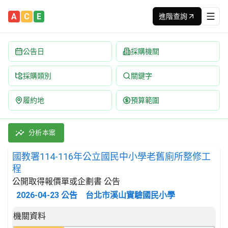
A
C
E
進階查詢
公告日
採購機關
採購類別
關鍵字
履約地
預算範圍
國教署114-116年公立國民中小學老舊廁所整修工程 招標公告 | 
採購類別：工程類 其他土木工程 | 招標方式：公開取得報價單或企劃
分析本案
國教署114-116年公立國民中小學老舊廁所整修工
程
公開取得報價單或企劃書 公告
2026-04-23
公告
台北市溪山實驗國民小學
招標公告詳細內容
機關資料