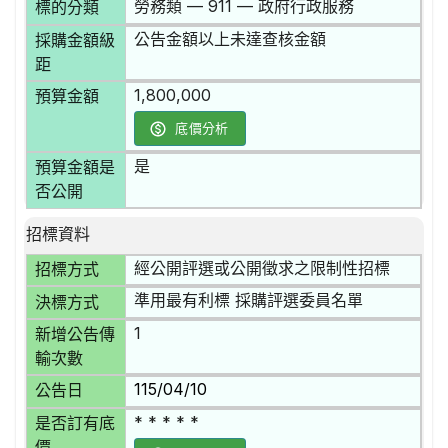
勞務類 — 911 — 政府行政服務
標的分類
公告金額以上未達查核金額
採購金額級
距
1,800,000
預算金額
底價分析
是
預算金額是
否公開
招標資料
經公開評選或公開徵求之限制性招標
招標方式
準用最有利標 採購評選委員名單
決標方式
1
新增公告傳
輸次數
115/04/10
公告日
* * * * *
是否訂有底
價