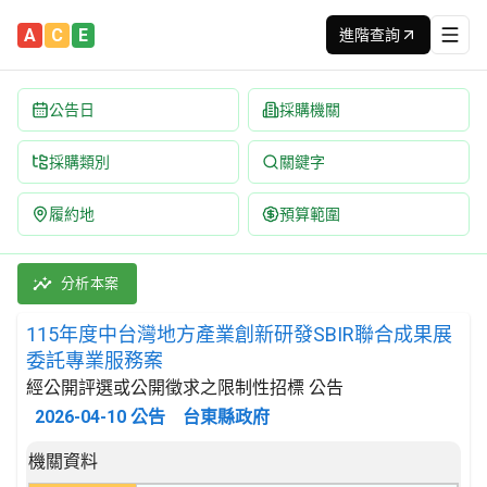
A
C
E
進階查詢
公告日
採購機關
採購類別
關鍵字
履約地
預算範圍
115年度中台灣地方產業創新研發SBIR聯合成果展委託專業服務案 
採購類別：勞務類 政府行政服務 | 招標方式：經公開評選或公開徵
分析本案
115年度中台灣地方產業創新研發SBIR聯合成果展
委託專業服務案
經公開評選或公開徵求之限制性招標 公告
2026-04-10
公告
台東縣政府
招標公告詳細內容
機關資料