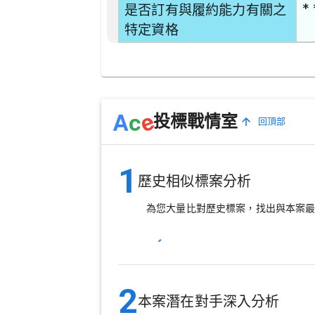
* 
是否訂有與履約能力有關之
特定資格
e
A
c
投標戰情室
回頂部
1
歷史相似標案分析
為您大量比對歷史標案，找出與本案
2
本案潛在對手深入分析