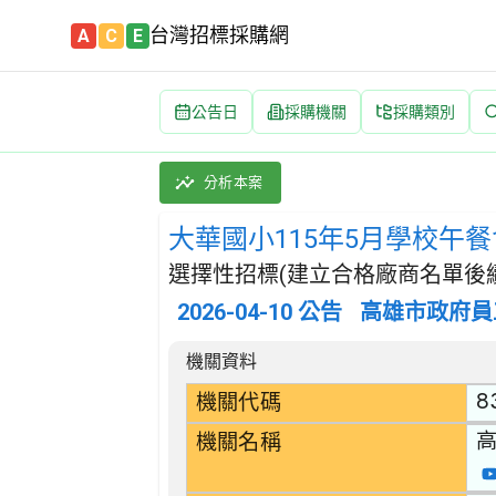
台灣招標採購網
A
C
E
公告日
採購機關
採購類別
大華國小115年5月學校午餐食材(耐炸油類) 招標
採購類別：財物類 肉類,魚,果實,蔬菜,及油脂
分析本案
大華國小115年5月學校午餐
選擇性招標(建立合格廠商名單後續
2026-04-10
公告
高雄市政府員
招標公告詳細內容
機關資料
8
機關代碼
機關名稱