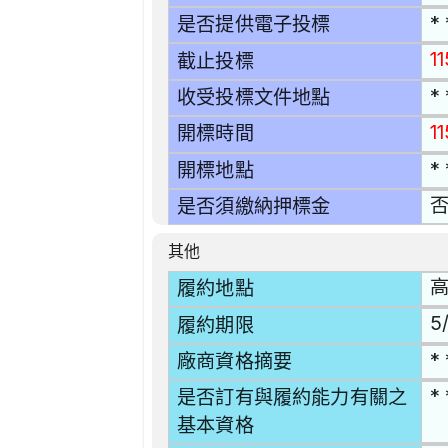
* 
是否提供電子投標
11
截止投標
* 
收受投標文件地點
1
開標時間
* 
開標地點
是否須繳納押標金
其他
高
履約地點
5/
履約期限
* 
廠商資格摘要
* 
是否訂有與履約能力有關之
基本資格