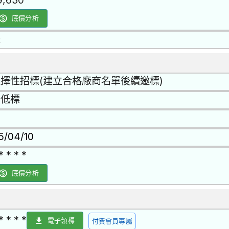
9,630
底價分析
是
擇性招標(建立合格廠商名單後續邀標)
最低標
15/04/10
* * * *
底價分析
* * * *
電子領標
付費會員專屬