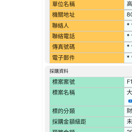
單位名稱
8
機關地址
* 
聯絡人
* 
聯絡電話
* 
傳真號碼
* 
電子郵件
採購資料
F
標案案號
大
標案名稱
財
標的分類
採購金額級距