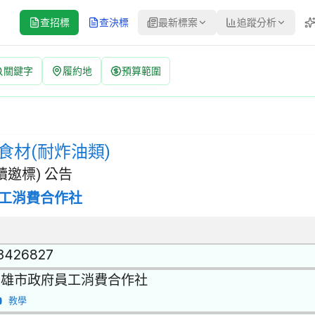
查招標
查決標
最新標案
追蹤分析
關鍵字
履約地
預算範圍
公告 | 案號：F1140501228323-11 | 選擇性招標(建立
 | 招標方式：選擇性招標(建立合格廠商名單後續邀標) | 決標方式：
食材(耐炸油類)
邀標) 公告
工消費合作社
3426827
高雄市政府員工消費合作社
教學