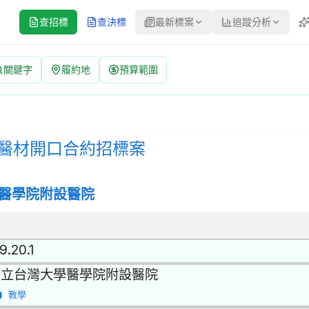
查招標
查決標
最新標案
追蹤分析
關鍵字
履約地
預算範圍
案 招標公告 | 案號：UM150270 | 選擇性招標(個案) 更正公
標方式：選擇性招標(個案) | 決標方式：最低標 | 資料來源：台灣政府
4項醫材開口合約招標案
醫學院附設醫院
9.20.1
國立台灣大學醫學院附設醫院
教學