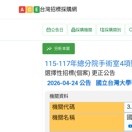
台灣招標採購網
A
C
E
公告日
採購機關
採購類別
115-117年總分院手術室4項醫材開口合約招標
採購類別：財物類 醫療,外科及矯形設備 | 招
分析本案
115-117年總分院手術室
選擇性招標(個案) 更正公告
2026-04-24
公告
國立台灣大學
招標公告詳細內容
機關資料
3.
機關代碼
機關名稱