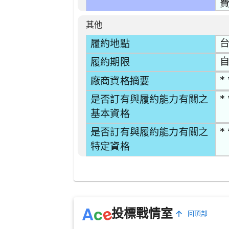
費
其他
台
履約地點
自
履約期限
* 
廠商資格摘要
* 
是否訂有與履約能力有關之
基本資格
* 
是否訂有與履約能力有關之
特定資格
e
A
c
投標戰情室
回頂部