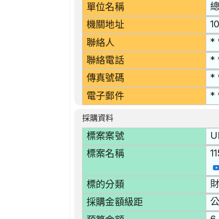
單位名稱
1
機關地址
* 
聯絡人
* 
聯絡電話
* 
傳真號碼
* 
電子郵件
採購資料
U
標案案號
1
標案名稱
財
標的分類
採購金額級距