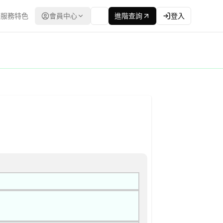
服務特色
會員中心
進階查詢
登入
告
電子採購網（公共工程委員會） | 更新時間：2026-04-24T00