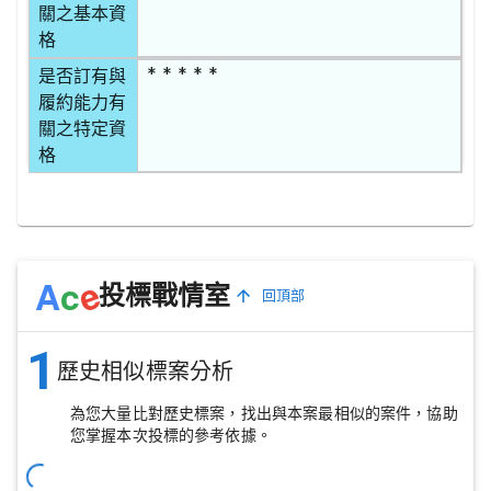
關之基本資
格
* * * * *
是否訂有與
履約能力有
關之特定資
格
e
A
c
投標戰情室
回頂部
1
歷史相似標案分析
為您大量比對歷史標案，找出與本案最相似的案件，協助
您掌握本次投標的參考依據。