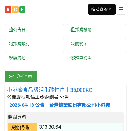
A
C
E
進階查詢
公告日
採購機關
採購類別
關鍵字
履約地
預算範圍
小港廠食品級活化酸性白土35,000KG 招標公告 | 案號：G11
採購類別：財物類 基本化學產品 | 招標方式：公開取得報價單或企劃
分析本案
小港廠食品級活化酸性白土35,000KG
公開取得報價單或企劃書 公告
2026-04-13
公告
台灣糖業股份有限公司小港廠
招標公告詳細內容
機關資料
3.13.30.64
機關代碼