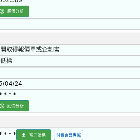
,052,389
底價分析
是
公開取得報價單或企劃書
最低標
15/04/24
* * * *
底價分析
* * * *
電子領標
付費會員專屬