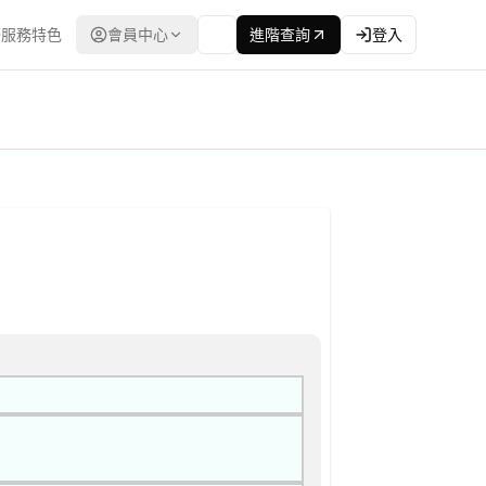
服務特色
會員中心
進階查詢
登入
得報價單或企劃書 公告
：台灣政府電子採購網（公共工程委員會） | 更新時間：2026-04