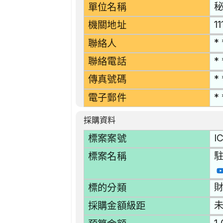
秘
單位名稱
1
機關地址
* 
聯絡人
* 
聯絡電話
* 
傳真號碼
* 
電子郵件
採購資料
I
標案案號
標案名稱
財
標的分類
採購金額級距