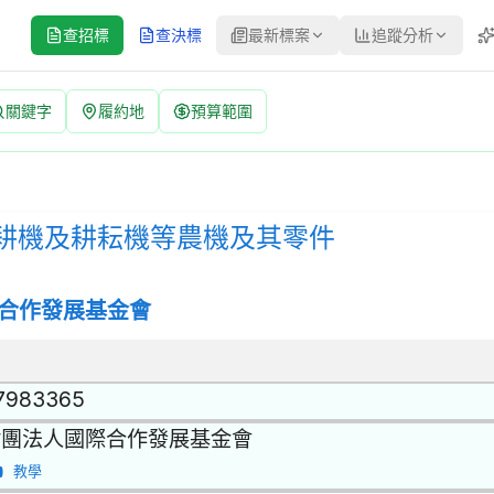
查招標
查決標
最新標案
追蹤分析
關鍵字
履約地
預算範圍
零件 招標公告 | 案號：ICDF-TM-115-010 | 公開取
招標方式：公開取得報價單或企劃書 | 決標方式：最低標 | 資料來源
耕機及耕耘機等農機及其零件
合作發展基金會
7983365
財團法人國際合作發展基金會
教學