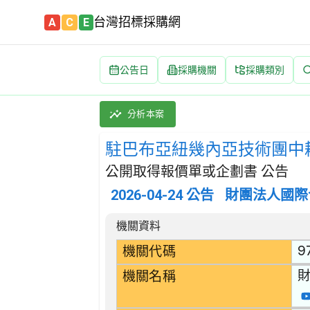
台灣招標採購網
A
C
E
公告日
採購機關
採購類別
駐巴布亞紐幾內亞技術團中耕機及耕耘機等農機及其
採購類別：財物類 農業或林業機具及其零件 | 
分析本案
駐巴布亞紐幾內亞技術團中
公開取得報價單或企劃書 公告
2026-04-24
公告
財團法人國際
招標公告詳細內容
機關資料
9
機關代碼
機關名稱