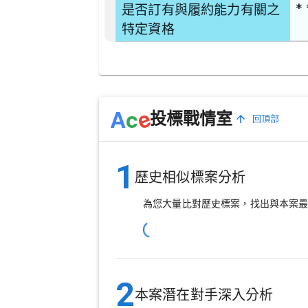
* 
是否訂有與履約能力有關之
特定資格
e
A
c
投標戰情室
回頂部
1
歷史相似標案分析
為您大量比對歷史標案，找出與本案
2
本案潛在對手深入分析