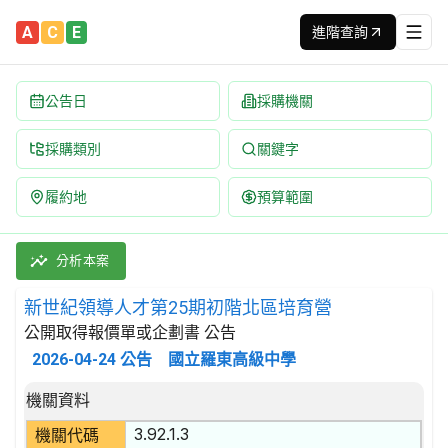
A
C
E
進階查詢
公告日
採購機關
採購類別
關鍵字
履約地
預算範圍
新世紀領導人才第25期初階北區培育營 招標公告 | 案號：115
採購類別：勞務類 支援及輔助運輸服務 | 招標方式：公開取得報價
分析本案
新世紀領導人才第25期初階北區培育營
公開取得報價單或企劃書 公告
2026-04-24
公告
國立羅東高級中學
招標公告詳細內容
機關資料
3.92.1.3
機關代碼