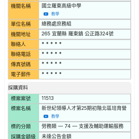
國立羅東高級中學
機關名稱
教學
總務處庶務組
單位名稱
265 宜蘭縣 羅東鎮 公正路324號
機關地址
* * * * *
聯絡人
* * * * *
聯絡電話
* * * * *
傳真號碼
* * * * *
電子郵件
採購資料
11513
標案案號
新世紀領導人才第25期初階北區培育營
標案名稱
教學
勞務類 — 74 — 支援及輔助運輸服務
標的分類
未達公告金額
採購金額級