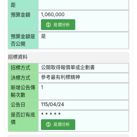
距
1,060,000
預算金額
底價分析
是
預算金額是
否公開
招標資料
公開取得報價單或企劃書
招標方式
參考最有利標精神
決標方式
1
新增公告傳
輸次數
115/04/24
公告日
* * * * *
是否訂有底
價
底價分析