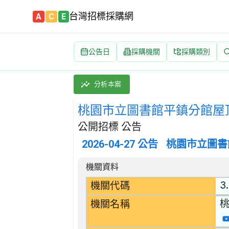
台灣招標採購網
A
C
E
公告日
採購機關
採購類別
桃園市立圖書館平鎮分館屋頂防水工程案 招標公告
採購類別：工程類 屋頂及防水工程 | 招標方式
分析本案
桃園市立圖書館平鎮分館屋
公開招標 公告
2026-04-27
公告
桃園市立圖書
招標公告詳細內容
機關資料
3.
機關代碼
機關名稱