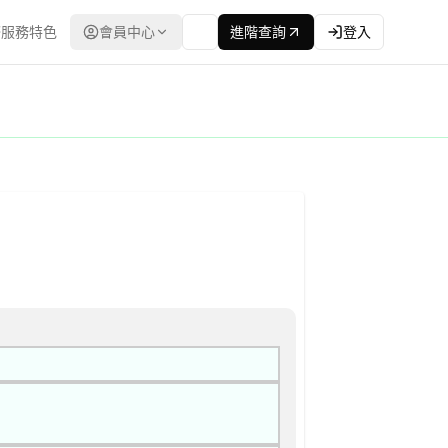
服務特色
會員中心
進階查詢
登入
灣政府電子採購網（公共工程委員會） | 更新時間：2026-04-2