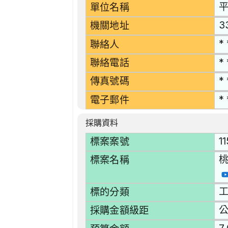
單位名稱
3
機關地址
* 
聯絡人
* 
聯絡電話
* 
傳真號碼
* 
電子郵件
採購資料
1
標案案號
標案名稱
工
標的分類
採購金額級距