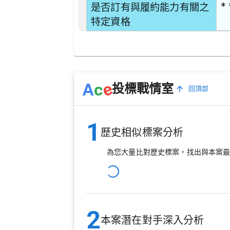
* 
是否訂有與履約能力有關之
特定資格
e
A
c
投標戰情室
回頂部
1
歷史相似標案分析
為您大量比對歷史標案，找出與本案
2
本案潛在對手深入分析