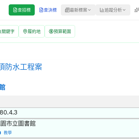
查招標
查決標
最新標案
追蹤分析
關鍵字
履約地
預算範圍
 | 案號：11502004 | 公開招標 公告
：公開招標 | 決標方式：最有利標 採購評選委員名單 | 資料來源：台
頂防水工程案
館
80.4.3
桃園市立圖書館
教學