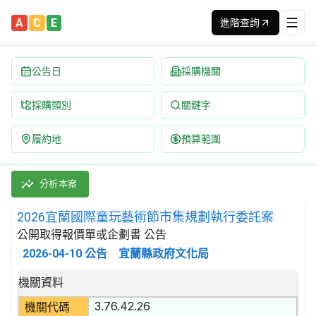
A
C
E
進階查詢
公告日
採購機關
採購類別
關鍵字
履約地
預算範圍
2026宜蘭國際童玩藝術節市集規劃執行委託案 招標公告 | 案號：
採購類別：勞務類 娛樂,文化,體育服務 | 招標方式：公開取得報價
分析本案
2026宜蘭國際童玩藝術節市集規劃執行委託案
公開取得報價單或企劃書 公告
2026-04-10
公告
宜蘭縣政府文化局
招標公告詳細內容
機關資料
3.76.42.26
機關代碼