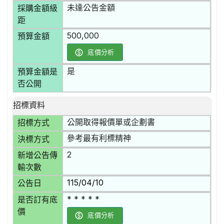
未達公告金額
採購金額級
距
500,000
預算金額
底價分析
是
預算金額是
否公開
招標資料
公開取得報價單或企劃書
招標方式
參考最有利標精神
決標方式
2
新增公告傳
輸次數
115/04/10
公告日
* * * * *
是否訂有底
價
底價分析