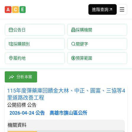
A
C
E
進階查詢
公告日
採購機關
採購類別
關鍵字
履約地
預算範圍
115年度彈藥庫回饋金大林、中正、圓富、三協等4里道路改善工程 
採購類別：工程類 其他土木工程 | 招標方式：公開招標 | 決標方
分析本案
115年度彈藥庫回饋金大林、中正、圓富、三協等4
里道路改善工程
公開招標 公告
2026-04-24
公告
高雄市旗山區公所
招標公告詳細內容
機關資料