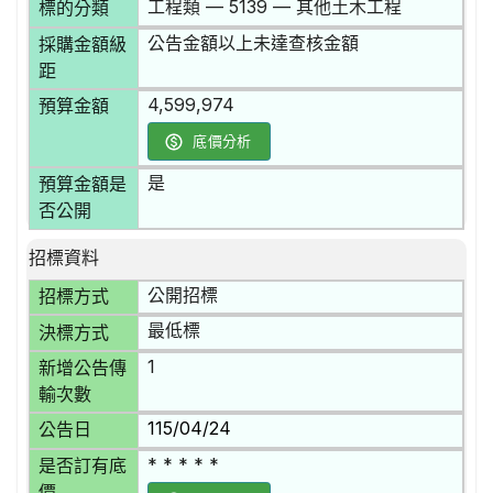
工程類 — 5139 — 其他土木工程
標的分類
公告金額以上未達查核金額
採購金額級
距
4,599,974
預算金額
底價分析
是
預算金額是
否公開
招標資料
公開招標
招標方式
最低標
決標方式
1
新增公告傳
輸次數
115/04/24
公告日
* * * * *
是否訂有底
價