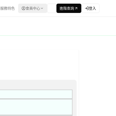
服務特色
會員中心
進階查詢
登入
：台灣政府電子採購網（公共工程委員會） | 更新時間：2026-04