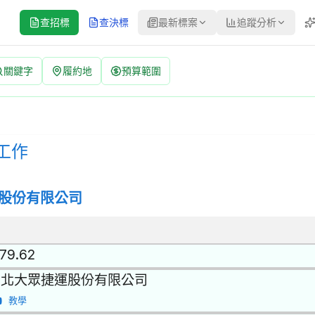
查招標
查決標
最新標案
追蹤分析
關鍵字
履約地
預算範圍
：B15A00225 | 公開招標 公告
修之服務 | 招標方式：公開招標 | 決標方式：最低標 | 資料來源
工作
股份有限公司
.79.62
台北大眾捷運股份有限公司
教學