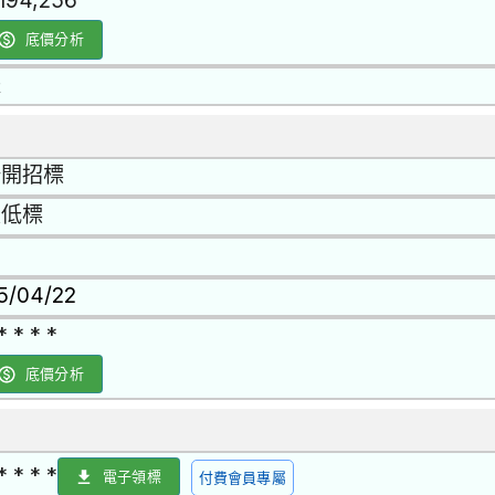
,194,256
底價分析
是
公開招標
最低標
15/04/22
* * * *
底價分析
* * * *
電子領標
付費會員專屬