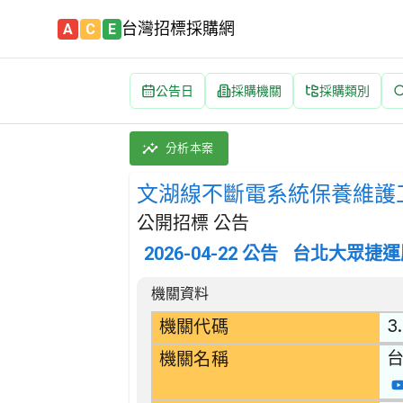
台灣招標採購網
A
C
E
公告日
採購機關
採購類別
文湖線不斷電系統保養維護工作 招標公告 | 案號
採購類別：勞務類 附帶於金屬產品、機械及設備維
分析本案
文湖線不斷電系統保養維護
公開招標 公告
2026-04-22
公告
台北大眾捷運
招標公告詳細內容
機關資料
3
機關代碼
機關名稱