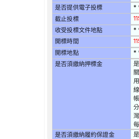
* 
是否提供電子投標
1
截止投標
* 
收受投標文件地點
1
開標時間
* 
開標地點
是
是否須繳納押標金
關
用
分
灣
每
是
是否須繳納履約保證金