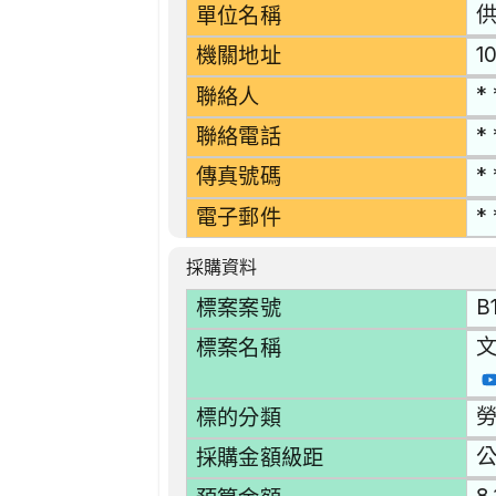
單位名稱
1
機關地址
* 
聯絡人
* 
聯絡電話
* 
傳真號碼
* 
電子郵件
採購資料
B
標案案號
標案名稱
勞
標的分類
採購金額級距