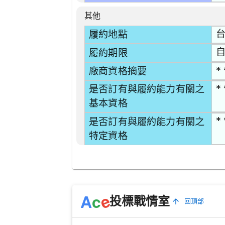
其他
台
履約地點
自
履約期限
* 
廠商資格摘要
* 
是否訂有與履約能力有關之
基本資格
* 
是否訂有與履約能力有關之
特定資格
e
A
c
投標戰情室
回頂部