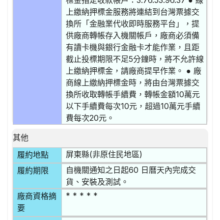
標金指定收款帳戶：3.76.53.96.37 ● 線
上繳納押標金服務將連結到台灣票據交
換所「金融業代收即時服務平台」，提
供廠商轉帳存入機關帳戶，廠商必須備
有讀卡機與銀行金融卡才能作業，且距
截止投標期限不足5分鐘時，將不允許線
上繳納押標金，請廠商提早作業。 ● 廠
商線上繳納押標金時，將由台灣票據交
換所收取轉帳手續費，轉帳金額10萬元
以下手續費每次10元，超過10萬元手續
費每次20元。
其他
屏東縣(非原住民地區)
履約地點
自機關通知之日起60 日曆天內完成交
履約期限
貨、安裝及測試。
* * * * *
廠商資格摘
要