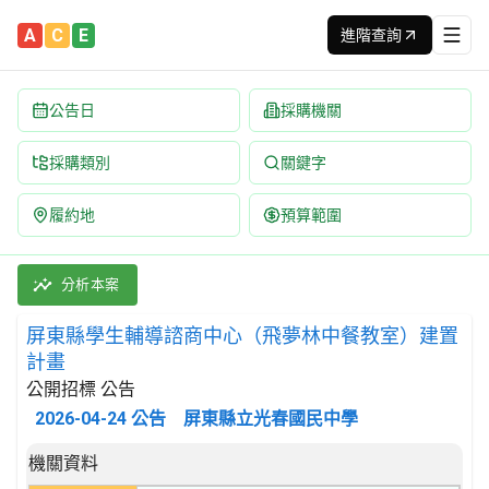
A
C
E
進階查詢
公告日
採購機關
採購類別
關鍵字
履約地
預算範圍
屏東縣學生輔導諮商中心（飛夢林中餐教室）建置計畫 招標公告 | 
採購類別：財物類 氣體產生器;蒸餾設備;冷凍及空調設備;過濾機具 
分析本案
屏東縣學生輔導諮商中心（飛夢林中餐教室）建置
計畫
公開招標 公告
2026-04-24
公告
屏東縣立光春國民中學
招標公告詳細內容
機關資料