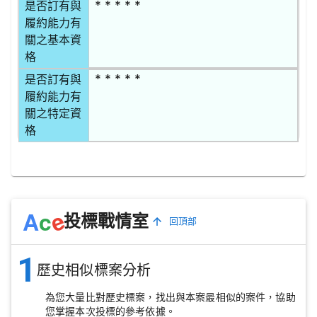
* * * * *
是否訂有與
履約能力有
關之基本資
格
* * * * *
是否訂有與
履約能力有
關之特定資
格
e
A
c
投標戰情室
回頂部
1
歷史相似標案分析
為您大量比對歷史標案，找出與本案最相似的案件，協助
您掌握本次投標的參考依據。