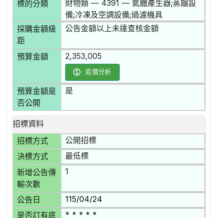
財物類 — 4391 — 氣體產生器;蒸餾設
標的分類
備;冷凍及空調設備;過濾機具
公告金額以上未達查核金額
採購金額級
距
2,353,005
預算金額
底價分析
是
預算金額是
否公開
招標資料
公開招標
招標方式
最低標
決標方式
1
新增公告傳
輸次數
115/04/24
公告日
* * * * *
是否訂有底