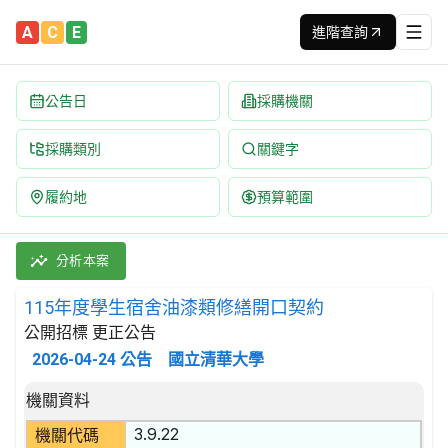
A
C
E
進階查詢
公告日
採購機關
採購類別
關鍵字
履約地
預算範圍
115年度學生宿舍油漆類修繕開口契約 招標公告 | 案號：CCC11
採購類別：勞務類 建築施工服務 | 招標方式：公開招標 | 決標方
分析本案
115年度學生宿舍油漆類修繕開口契約
公開招標 更正公告
2026-04-24
公告
國立清華大學
招標公告詳細內容
機關資料
3.9.22
機關代碼