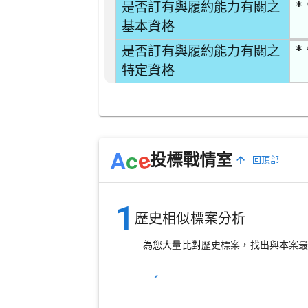
* 
是否訂有與履約能力有關之
基本資格
* 
是否訂有與履約能力有關之
特定資格
e
A
c
投標戰情室
回頂部
1
歷史相似標案分析
為您大量比對歷史標案，找出與本案