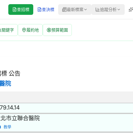
查招標
查決標
最新標案
追蹤分析
關鍵字
履約地
預算範圍
：N11517 | 經公開評選或公開徵求之限制性招標 公告
開評選或公開徵求之限制性招標 | 決標方式：最低標 | 資料來源：台
標 公告
醫院
79.14.14
台北市立聯合醫院
教學