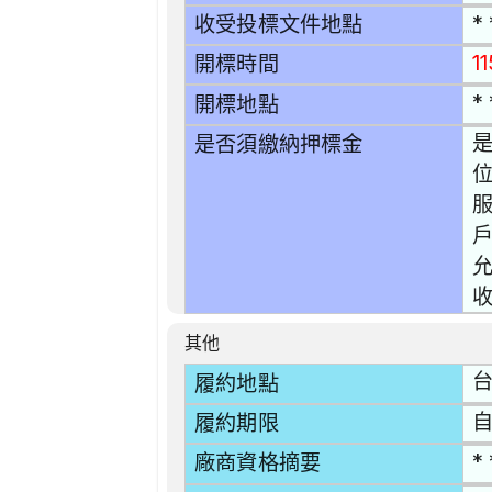
* 
收受投標文件地點
1
開標時間
* 
開標地點
是
是否須繳納押標金
位
允
收
其他
台
履約地點
自
履約期限
* 
廠商資格摘要