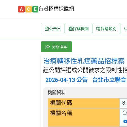
台灣招標採購網
A
C
E
公告日
採購機關
採購類別
治療轉移性乳癌藥品招標案 招標公告 | 案號
採購類別：財物類 醫藥產品 | 招標方式：經公
分析本案
治療轉移性乳癌藥品招標案
經公開評選或公開徵求之限制性招
2026-04-13
公告
台北市立聯合
招標公告詳細內容
機關資料
3.
機關代碼
機關名稱