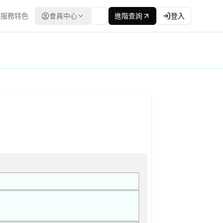
服務特色
會員中心
進階查詢
登入
灣政府電子採購網（公共工程委員會） | 更新時間：2026-04-13