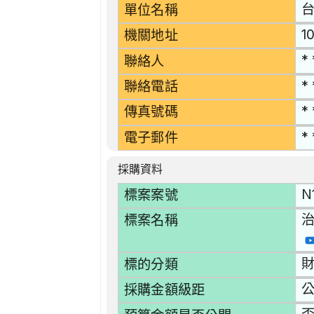
單位名稱
1
機關地址
* 
聯絡人
* 
聯絡電話
* 
傳真號碼
* 
電子郵件
採購資料
N
標案案號
標案名稱
財
標的分類
採購金額級距