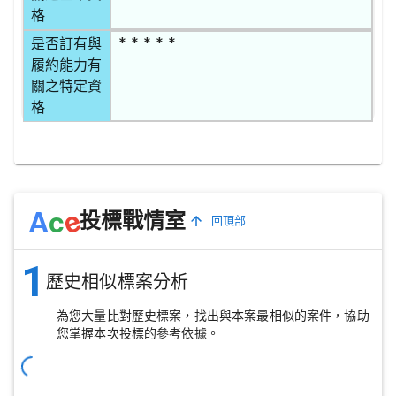
格
* * * * *
是否訂有與
履約能力有
關之特定資
格
e
A
c
投標戰情室
回頂部
1
歷史相似標案分析
為您大量比對歷史標案，找出與本案最相似的案件，協助
您掌握本次投標的參考依據。