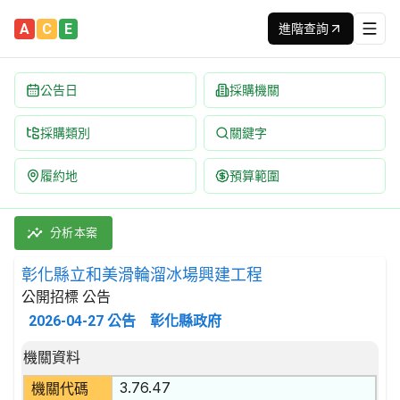
A
C
E
進階查詢
公告日
採購機關
採購類別
關鍵字
履約地
預算範圍
彰化縣立和美滑輪溜冰場興建工程 招標公告 | 案號：115-044-0
採購類別：工程類 運動及娛樂工程 | 招標方式：公開招標 | 決標
分析本案
彰化縣立和美滑輪溜冰場興建工程
公開招標 公告
2026-04-27
公告
彰化縣政府
招標公告詳細內容
機關資料
3.76.47
機關代碼