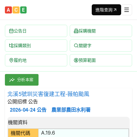
A
C
E
進階查詢
公告日
採購機關
採購類別
關鍵字
履約地
預算範圍
北溪5號圳災害復建工程-薇帕颱風 招標公告 | 案號：TT114H0
採購類別：工程類 水道、海港、水壩及其他水利工程 | 招標方式：公
分析本案
北溪5號圳災害復建工程-薇帕颱風
公開招標 公告
2026-04-24
公告
農業部農田水利署
招標公告詳細內容
機關資料
A.19.6
機關代碼