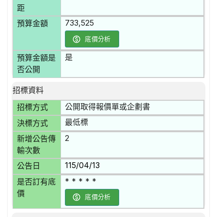
距
733,525
預算金額
底價分析
是
預算金額是
否公開
招標資料
公開取得報價單或企劃書
招標方式
最低標
決標方式
2
新增公告傳
輸次數
115/04/13
公告日
* * * * *
是否訂有底
價
底價分析