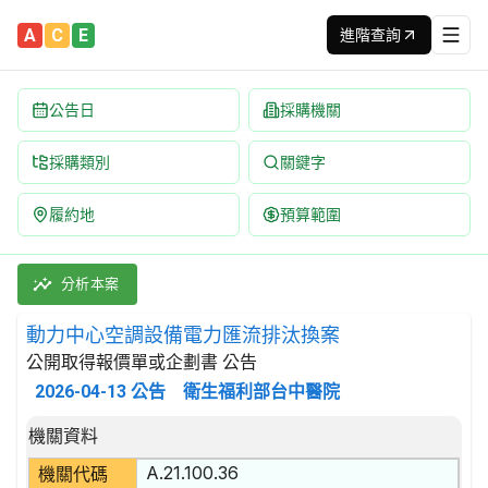
A
C
E
進階查詢
公告日
採購機關
採購類別
關鍵字
履約地
預算範圍
動力中心空調設備電力匯流排汰換案 招標公告 | 案號：TH115
採購類別：工程類 電力工程 | 招標方式：公開取得報價單或企劃書 
分析本案
動力中心空調設備電力匯流排汰換案
公開取得報價單或企劃書 公告
2026-04-13
公告
衛生福利部台中醫院
招標公告詳細內容
機關資料
A.21.100.36
機關代碼