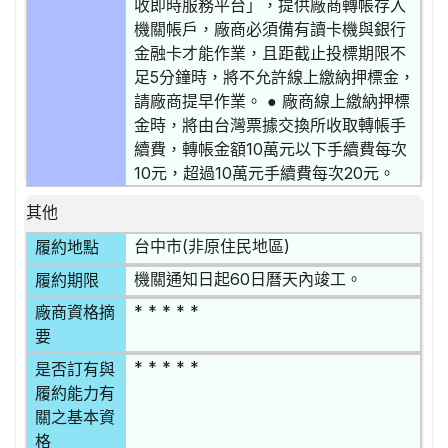
收即時服務平台」，提供廠商轉帳存入
機關帳戶，廠商必須備有讀卡機與銀行
金融卡才能作業，且距截止投標期限不
足5分鐘時，將不允許線上繳納押標金，
請廠商提早作業。 ● 廠商線上繳納押標
金時，將由台灣票據交換所收取轉帳手
續費，轉帳金額10萬元以下手續費每次
10元，超過10萬元手續費每次20元。
其他
台中市(非原住民地區)
履約地點
機關通知日起60日曆天內竣工。
履約期限
* * * * *
廠商資格摘
要
* * * * *
是否訂有與
履約能力有
關之基本資
格