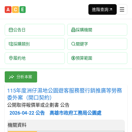
A
C
E
進階查詢
公告日
採購機關
採購類別
關鍵字
履約地
預算範圍
115年度洲仔濕地公園遊客服務暨行銷推廣等勞務委外案（開口契約）
採購類別：勞務類 與管理顧問有關之服務 | 招標方式：公開取得報
分析本案
115年度洲仔濕地公園遊客服務暨行銷推廣等勞務
委外案（開口契約）
公開取得報價單或企劃書 公告
2026-04-22
公告
高雄市政府工務局公園處
招標公告詳細內容
機關資料