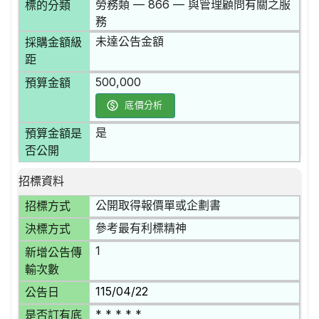
勞務類 — 866 — 與管理顧問有關之服
標的分類
務
未達公告金額
採購金額級
距
500,000
預算金額
底價分析
是
預算金額是
否公開
招標資料
公開取得報價單或企劃書
招標方式
參考最有利標精神
決標方式
1
新增公告傳
輸次數
115/04/22
公告日
* * * * *
是否訂有底