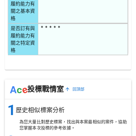
履約能力有
關之基本資
格
* * * * *
是否訂有與
履約能力有
關之特定資
格
e
A
c
投標戰情室
回頂部
1
歷史相似標案分析
為您大量比對歷史標案，找出與本案最相似的案件，協助
您掌握本次投標的參考依據。