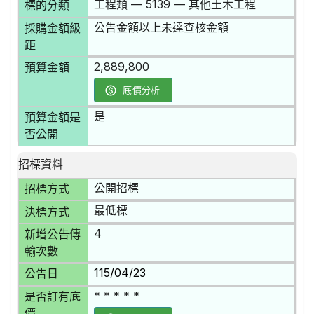
工程類 — 5139 — 其他土木工程
標的分類
公告金額以上未達查核金額
採購金額級
距
2,889,800
預算金額
底價分析
是
預算金額是
否公開
招標資料
公開招標
招標方式
最低標
決標方式
4
新增公告傳
輸次數
115/04/23
公告日
* * * * *
是否訂有底
價