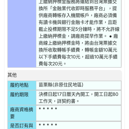
上繳納押標金服務將連結到台灣票據交
換所「金融業代收即時服務平台」，提
供廠商轉帳存入機關帳戶，廠商必須備
有讀卡機與銀行金融卡才能作業，且距
截止投標期限不足5分鐘時，將不允許線
上繳納押標金，請廠商提早作業。 ● 廠
商線上繳納押標金時，將由台灣票據交
換所收取轉帳手續費，轉帳金額10萬元
以下手續費每次10元，超過10萬元手續
費每次20元。
其他
苗栗縣(非原住民地區)
履約地點
決標日起17日曆天內開工，開工日起80
履約期限
工作天，詳契約書。
* * * * *
廠商資格摘
要
* * * * *
是否訂有與