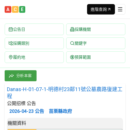
A
C
E
進階查詢
公告日
採購機關
採購類別
關鍵字
履約地
預算範圍
Danas-H-01-07-1-明德村23鄰11號公墓農路復建工程 招標公告
採購類別：工程類 其他土木工程 | 招標方式：公開招標 | 決標方式
分析本案
Danas-H-01-07-1-明德村23鄰11號公墓農路復建工
程
公開招標 公告
2026-04-23
公告
苗栗縣政府
招標公告詳細內容
機關資料