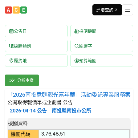
A
C
E
進階查詢
公告日
採購機關
採購類別
關鍵字
履約地
預算範圍
「2026南投意麵觀光嘉年華」活動委託專業服務案 招標公告 | 
採購類別：勞務類 娛樂,文化,體育服務 | 招標方式：公開取得報價
分析本案
「2026南投意麵觀光嘉年華」活動委託專業服務案
公開取得報價單或企劃書 公告
2026-04-14
公告
南投縣南投市公所
招標公告詳細內容
機關資料
3.76.48.51
機關代碼