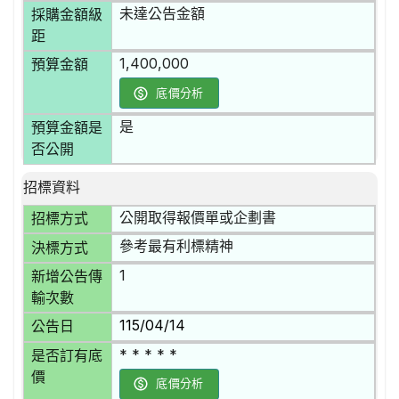
未達公告金額
採購金額級
距
1,400,000
預算金額
底價分析
是
預算金額是
否公開
招標資料
公開取得報價單或企劃書
招標方式
參考最有利標精神
決標方式
1
新增公告傳
輸次數
115/04/14
公告日
* * * * *
是否訂有底
價
底價分析