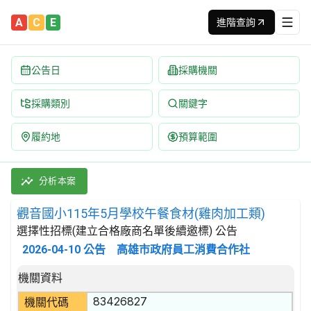
A
C
E
進階查詢
公告日
採購機關
採購類別
關鍵字
履約地
預算範圍
觀音國小115年5月學校午餐食材(雞肉加工類) 招標公告 | 案號：F
採購類別：財物類 肉類,魚,果實,蔬菜,及油脂 | 招標方式：選擇
分析本案
觀音國小115年5月學校午餐食材(雞肉加工類)
選擇性招標(建立合格廠商名單後續邀標) 公告
2026-04-10
公告
高雄市政府員工消費合作社
招標公告詳細內容
機關資料
83426827
機關代碼