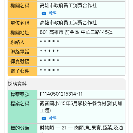
高雄市政府員工消費合作社
機關名稱
教學
高雄市政府員工消費合作社
單位名稱
801 高雄市 前金區 中華三路145號
機關地址
* * * * *
聯絡人
* * * * *
聯絡電話
* * * * *
傳真號碼
* * * * *
電子郵件
採購資料
F1140501215314-11
標案案號
觀音國小115年5月學校午餐食材(雞肉加
標案名稱
工類)
教學
財物類 — 21 — 肉類,魚,果實,蔬菜,及油
標的分類