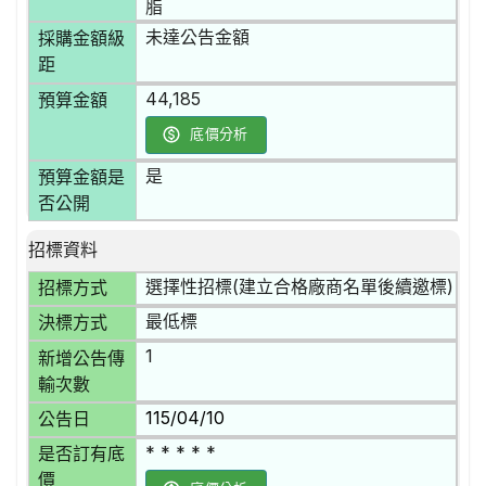
脂
未達公告金額
採購金額級
距
44,185
預算金額
底價分析
是
預算金額是
否公開
招標資料
選擇性招標(建立合格廠商名單後續邀標)
招標方式
最低標
決標方式
1
新增公告傳
輸次數
115/04/10
公告日
* * * * *
是否訂有底
價