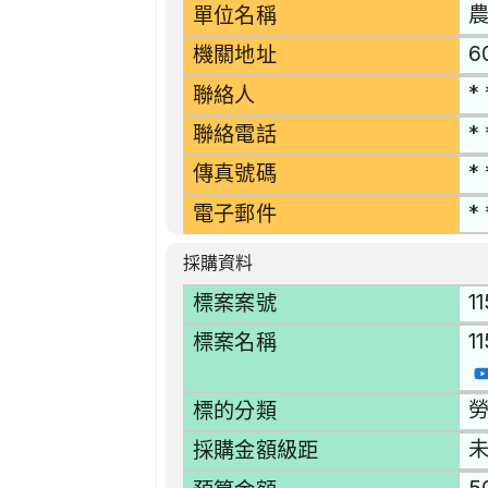
單位名稱
6
機關地址
* 
聯絡人
* 
聯絡電話
* 
傳真號碼
* 
電子郵件
採購資料
1
標案案號
1
標案名稱
勞
標的分類
採購金額級距