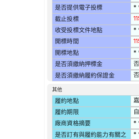
* 
是否提供電子投標
1
截止投標
* 
收受投標文件地點
1
開標時間
* 
開標地點
是否須繳納押標金
是否須繳納履約保證金
其他
嘉
履約地點
自
履約期限
* 
廠商資格摘要
* 
是否訂有與履約能力有關之