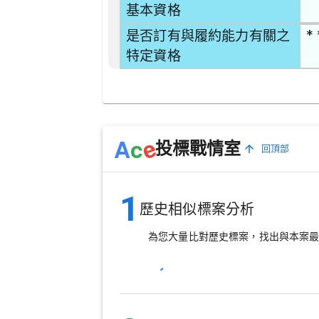
基本資格
* 
是否訂有與履約能力有關之
特定資格
e
A
c
投標戰情室
回頂部
1
歷史相似標案分析
為您大量比對歷史標案，找出與本案