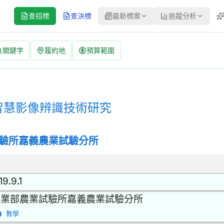
查招標
查決標
最新標案
追蹤分析
關鍵字
履約地
預算範圍
 招標公告 | 案號：1150405 | 公開取得報價單或企劃書 公
招標方式：公開取得報價單或企劃書 | 決標方式：最低標 | 資料來源
智慧影像辨識技術研究
驗所嘉義農業試驗分所
19.9.1
農業部農業試驗所嘉義農業試驗分所
教學