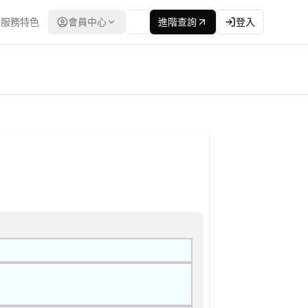
服務特色
會員中心
進階查詢
登入
告
：台灣政府電子採購網（公共工程委員會） | 更新時間：2026-04