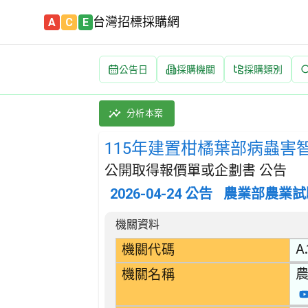
台灣招標採購網
A
C
E
公告日
採購機關
採購類別
115年建置柑橘葉部病蟲害智慧影像辨識技術研究
採購類別：勞務類 附帶於農、牧、林之服務 | 
分析本案
115年建置柑橘葉部病蟲害
公開取得報價單或企劃書 公告
2026-04-24
公告
農業部農業試
招標公告詳細內容
機關資料
A.
機關代碼
機關名稱