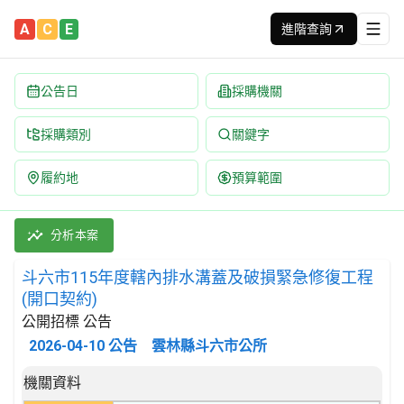
A
C
E
進階查詢
公告日
採購機關
採購類別
關鍵字
履約地
預算範圍
斗六市115年度轄內排水溝蓋及破損緊急修復工程(開口契約) 招標公告
採購類別：工程類 其他土木工程 | 招標方式：公開招標 | 決標方式
分析本案
斗六市115年度轄內排水溝蓋及破損緊急修復工程
(開口契約)
公開招標 公告
2026-04-10
公告
雲林縣斗六市公所
招標公告詳細內容
機關資料