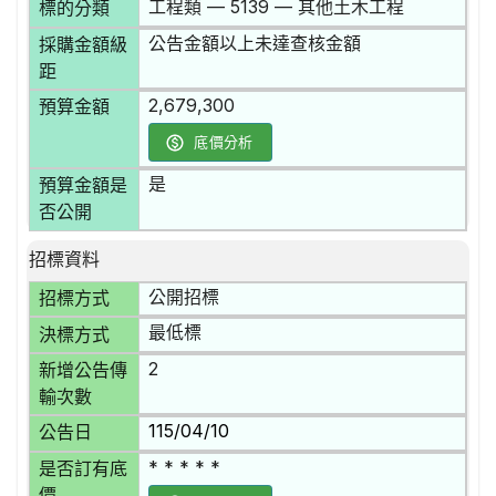
工程類 — 5139 — 其他土木工程
標的分類
公告金額以上未達查核金額
採購金額級
距
2,679,300
預算金額
底價分析
是
預算金額是
否公開
招標資料
公開招標
招標方式
最低標
決標方式
2
新增公告傳
輸次數
115/04/10
公告日
* * * * *
是否訂有底
價