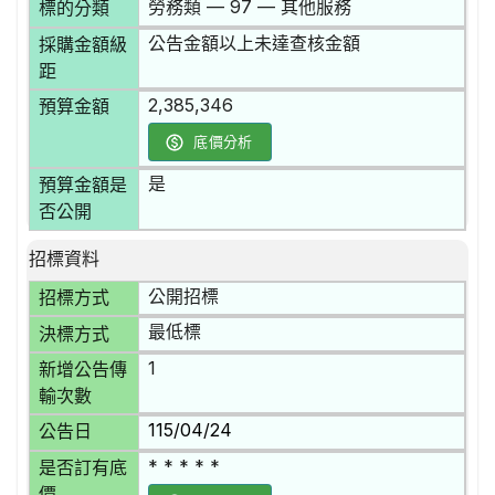
勞務類 — 97 — 其他服務
標的分類
公告金額以上未達查核金額
採購金額級
距
2,385,346
預算金額
底價分析
是
預算金額是
否公開
招標資料
公開招標
招標方式
最低標
決標方式
1
新增公告傳
輸次數
115/04/24
公告日
* * * * *
是否訂有底
價