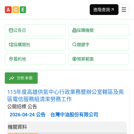
A
C
E
進階查詢
公告日
採購機關
採購類別
關鍵字
履約地
預算範圍
115年度高雄供氣中心行政業務暨辦公室轄區及南區電信服務組清潔勞
採購類別：勞務類 其他服務 | 招標方式：公開招標 | 決標方式：最
分析本案
115年度高雄供氣中心行政業務暨辦公室轄區及南
區電信服務組清潔勞務工作
公開招標 公告
2026-04-24
公告
台灣中油股份有限公司
招標公告詳細內容
機關資料