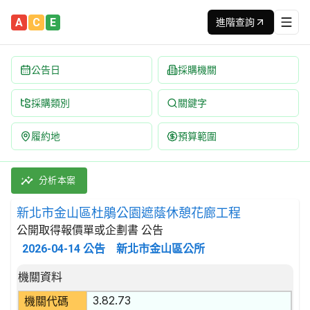
A
C
E
進階查詢
公告日
採購機關
採購類別
關鍵字
履約地
預算範圍
新北市金山區杜鵑公園遮蔭休憩花廊工程 招標公告 | 案號：1153
採購類別：工程類 圍籬及護欄工程 | 招標方式：公開取得報價單或企
分析本案
新北市金山區杜鵑公園遮蔭休憩花廊工程
公開取得報價單或企劃書 公告
2026-04-14
公告
新北市金山區公所
招標公告詳細內容
機關資料
3.82.73
機關代碼