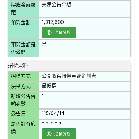
未達公告金額
採購金額級
距
1,312,600
預算金額
底價分析
是
預算金額是
否公開
招標資料
公開取得報價單或企劃書
招標方式
最低標
決標方式
1
新增公告傳
輸次數
115/04/14
公告日
* * * * *
是否訂有底
價
底價分析