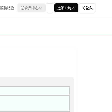
服務特色
會員中心
進階查詢
登入
立合格廠商名單後續邀標) 公告
最低標 | 資料來源：台灣政府電子採購網（公共工程委員會） | 更新時