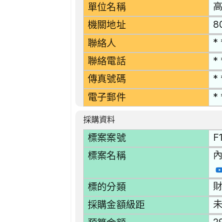
單位名稱
8
機關地址
* 
聯絡人
* 
聯絡電話
* 
傳真號碼
* 
電子郵件
採購資料
F
標案案號
內
標案名稱
財
標的分類
採購金額級距