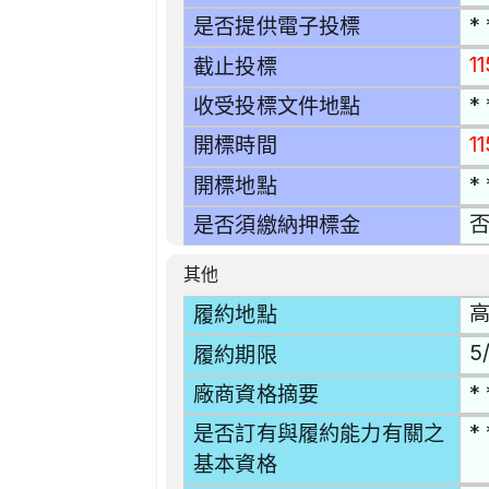
* 
是否提供電子投標
1
截止投標
* 
收受投標文件地點
1
開標時間
* 
開標地點
是否須繳納押標金
其他
高
履約地點
5/
履約期限
* 
廠商資格摘要
* 
是否訂有與履約能力有關之
基本資格