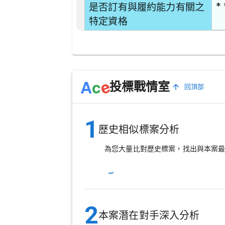
* 
是否訂有與履約能力有關之
特定資格
e
A
c
投標戰情室
回頂部
1
歷史相似標案分析
為您大量比對歷史標案，找出與本案
2
本案潛在對手深入分析