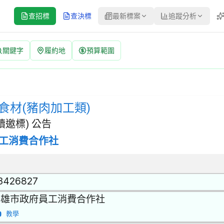
查招標
查決標
最新標案
追蹤分析
關鍵字
履約地
預算範圍
標公告 | 案號：F1140501214011-11 | 選擇性招標(建
 | 招標方式：選擇性招標(建立合格廠商名單後續邀標) | 決標方式：
食材(豬肉加工類)
邀標) 公告
工消費合作社
3426827
高雄市政府員工消費合作社
教學