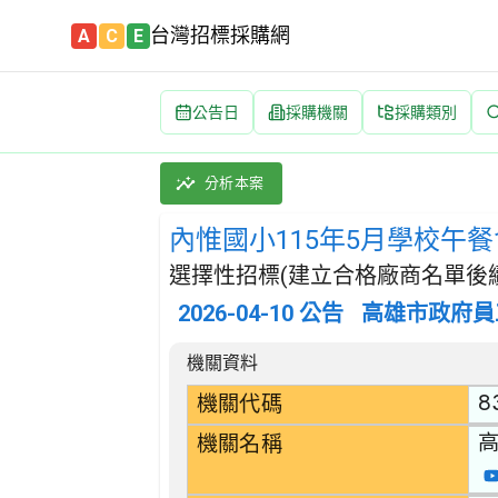
台灣招標採購網
A
C
E
公告日
採購機關
採購類別
內惟國小115年5月學校午餐食材(豬肉加工類) 招
採購類別：財物類 肉類,魚,果實,蔬菜,及油脂
分析本案
內惟國小115年5月學校午餐
選擇性招標(建立合格廠商名單後續
2026-04-10
公告
高雄市政府員
招標公告詳細內容
機關資料
8
機關代碼
機關名稱